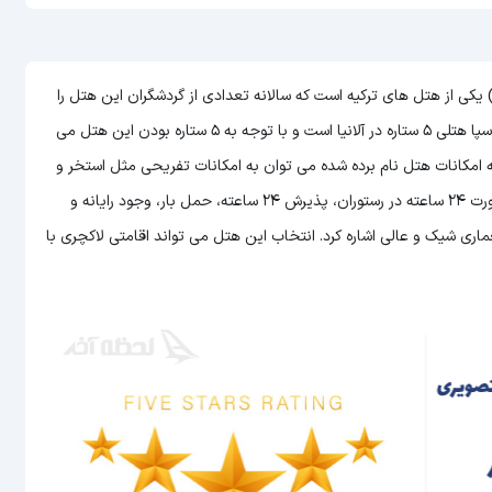
تل سنزا د این ریزورت اند اسپا (SENZA The Inn Resort and Spa) یکی از هتل های ترکیه است که سالانه تعدادی از گردشگران این هتل را
اره بودن این هتل
می
مله امکانات هتل نام برده شده می توان به امکانات تفریحی مثل استخر و
سونا، سرویس دهی عالی به اتاق ها، امکان سرو غذا و نوشیدنی به صورت 24 ساعته در رستوران، پذیرش 24 ساعته، حمل بار، وجود رایانه و
ری شیک و عالی اشاره کرد. انتخاب این هتل می تواند اقامتی لاکچری با