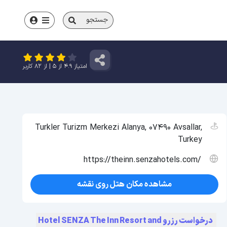
جستجو
امتیاز
4.9
از
5
| از
82
کاربر
Turkler Turizm Merkezi Alanya, 07490 Avsallar,
Turkey
https://theinn.senzahotels.com/
مشاهده مکان هتل روی نقشه
درخواست رزرو Hotel SENZA The Inn Resort and