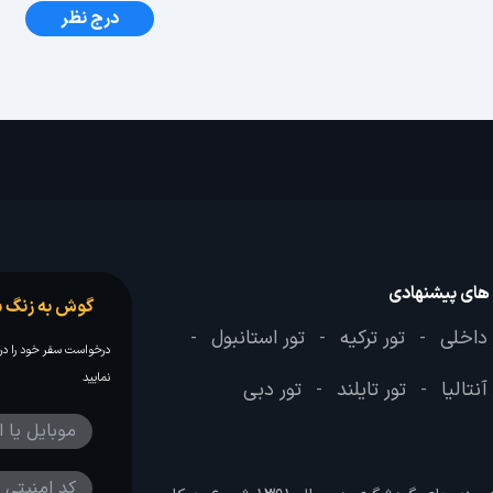
درج نظر
 های پیشنهادی
گوش به زنگ س
 داخلی
تور ترکیه
تور استانبول
-
-
-
درخواست سفر خود را در 
نمایید
آنتالیا
تور تایلند
تور دبی
-
-