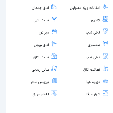
امکانات ویژه معلولین
اتاق چمدان
لاندری
نت در لابی
کافی شاپ
میز تور
بدنسازی
اتاق ورزش
کافی شاپ
نت در اتاق
نظافت اتاق
سالن زیبایی
تهویه هوا
بیزینس سنتر
اتاق سیگار
اطفاء حریق