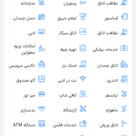
نظافت اتاق
رستوران
نمازخانه
آسانسور
اعلام حریق
حمل چمدان
نظافت اتاق
اتاق سیگار
لابی
امکانات ویژه
خدمات پزشکی
تهیه بلیط
معلولین
اتاق چمدان
اسنک بار
تاکسی سرویس
لاندری
نت در لابی
گاو صندوق
ترانسفر
کافی شاپ
میز تور
ماهواره
آرایشگاه
بدنسازی
اتاق ورزش
خدمات فکس
دستگاه ATM