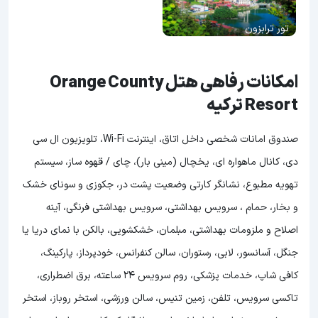
تور ترابزون
امکانات رفاهی هتل Orange County
Resort ترکیه
صندوق امانات شخصی داخل اتاق، اینترنت Wi-Fi، تلویزیون ال سی
دی، کانال ماهواره ای، یخچال (مینی بار)، چای / قهوه ساز، سیستم
تهویه مطبوع، نشانگر کارتی وضعیت پشت در، جکوزی و سونای خشک
و بخار، حمام ، سرویس بهداشتی، سرویس بهداشتی فرنگی، آینه
اصلاح و ملزومات بهداشتی، مبلمان، خشکشویی، بالکن با نمای دریا یا
جنگل، آسانسور، لابی، رستوران، سالن کنفرانس، خودپرداز، پارکینگ،
کافی شاپ، خدمات پزشکی، روم سرویس 24 ساعته، برق اضطراری،
تاکسی سرویس، تلفن، زمین تنیس‌، سالن ورزشی، استخر روباز، استخر