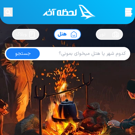
لحظه آخر
در
سفرت رو بساز !
تور
هتل
وبلاگ
جستجو
هتل های تونس
امتیاز
4.1
از
5
| از
100
کاربر
2
لحظه آخر
هتل
هتل های آفریقا
هتل های تونس
Hotel Palace Hammamet Marhaba