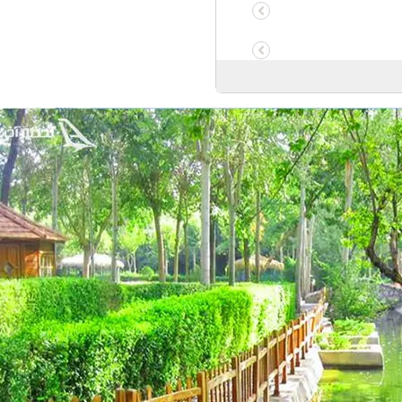
مشهد
جی جامپینگ در طرقبه
خش رودخانه
نوادگی