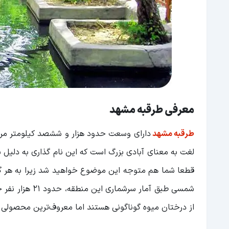
رودخانه طرقبه
غذاهای طرقبه مشهد
رستوران طرقبه مشهد
رستوران تشریفات؛ یکی از بهتری رستوران های 
رستوران سران؛ لذت چشیدن غذاهای لذیذ در طر
معرفی طرقبه مشهد
رستوران آرتیمان؛ فضایی دلباز برای شکم گردی د
طرقبه مشهد
دارای وسعت حدود هزار و ششصد کیلومتر مربع 
رستوران گنجعلی خان؛ بهترین رستوران سنتی ط
لغت به معنای آبادی بزرگ است که این نام گذاری به دلیل ب
امکانات طرقبه مشهد
هتل بزرگ طرقبه مشهد
از درختان میوه گوناگونی هستند اما معروف‌ترین محصولی 