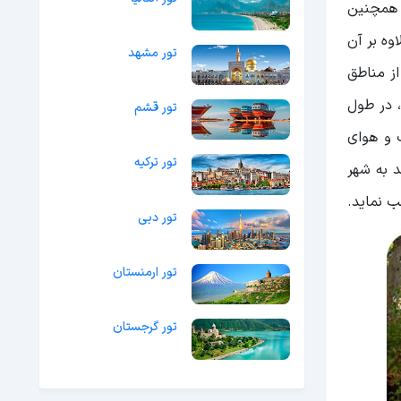
 همچنین
وه بر آن
تور مشهد
ز مناطق
، در طول
تور قشم
 و هوای
تور ترکیه
د به شهر
ب نماید.
تور دبی
تور ارمنستان
تور گرجستان