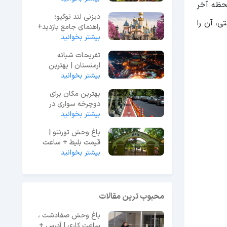
لحظه آخر
دیزنی لند توکیو؛
ی، آن را
راهنمای جامع بازدید+
بیشتر بخوانید
عکس و آدرس
تفریحات شبانه
ارمنستان | بهترین
بیشتر بخوانید
مکان‌ها برای شب‌گردی
بهترین مکان برای
دوچرخه سواری در
بیشتر بخوانید
مشهد + عکس و آدرس
باغ وحش تورنتو |
قیمت بلیط + ساعت
بیشتر بخوانید
بازدید و ادرس + عکس
محبوب ترین مقالات
باغ وحش صفادشت ،
ساعت کاری | آدرس +