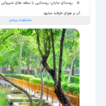
روستای مایان؛ روستایی با سقف های شیروانی
آب و هوای طرقبه مشهد
مشاهده بیشتر
تفریحات طرقبه مشهد
پیست اسکی؛ لذت تفریحات زمستانی در طرقبه 
پیست اتومبیل رانی در طرقبه
سوارکاری؛ تفریحی نوین در قلب طرقبه
مجموعه تفریحی چالیدره؛ تجربه زیپ لاین، بان
پارک های نزدیک طرقبه مشهد
پارک وکیل‌آباد؛ تفریح همراه با صدای آرامش‌ب
پارک پونه؛ دسترسی ساده به باغی سرسبز
پارک بهمن؛ فضایی سبز و زیبا برای پیک‌نیک خا