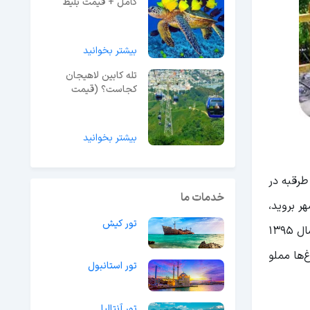
کامل + قیمت بلیط
1404
بیشتر بخوانید
تله کابین لاهیجان
کجاست؟ (قیمت
بلیط+آدرس و عکس)
بیشتر بخوانید
طرقبه در
خدمات ما
ر بروید،
تور کیش
قطعا شما هم متوجه این موضوع خواهید شد زیرا به هر گوشه‌ای که نگاه می‌کنید باغ‌های میوه انبوهی به چشم می‌خورد. در سال 1395
 بود. این باغ‌ها مملو
تور استانبول
تور آنتالیا