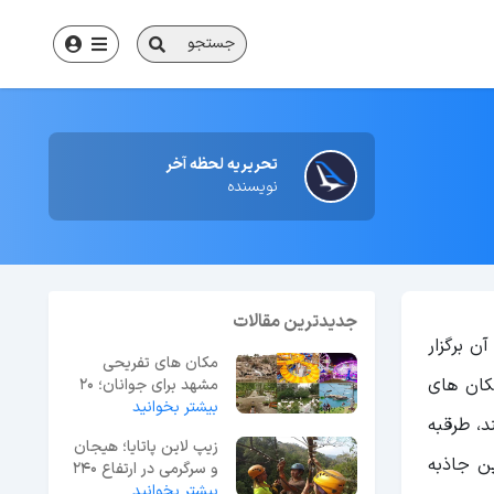
جستجو
تحریریه لحظه آخر
نویسنده
جدیدترین مقالات
ن برگزار
مکان های تفریحی
کان های
مشهد برای جوانان؛ 20
بیشتر بخوانید
گزینه برتر + آدرس
، طرقبه
زیپ لاین پاتایا؛ هیجان
ن جاذبه
و سرگرمی در ارتفاع 240
متری
بیشتر بخوانید