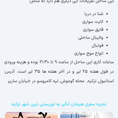
این ساحل تفریحات آبی دیگری هم دارد که شامل:
شنا در دریا
کایت سواری
قایق سواری
والیبال ساحلی
فوتبال
انواع موج سواری
ساعات کاری این ساحل از ساعت ۹ تا ۲۱:۳۰ بوده و هزینه ورودی
در طول هفته ۲۵ لیر و در آخر هفته ها ۳۵ لیر است. آدرس:
استانبول, ترکیه, محله گوموش, تپه کامپوسو در خیابان ساریر
تجربه سفری هیجان انگیز به توریستی ترین شهر ترکیه