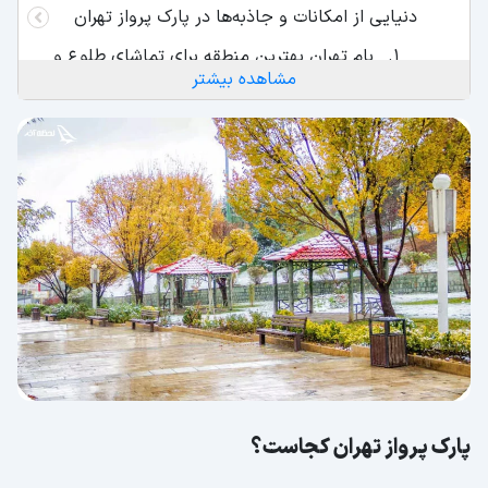
دنیایی از امکانات و جاذبه‌ها در پارک پرواز تهران
بام تهران بهترین منطقه برای تماشای طلوع و
مشاهده بیشتر
غروب خورشید
در شهر بازی پارک پرواز به فرزندان‌تان
برسید!
ملاقات با انواع حیوانات در باغ وحش پاک
پرواز
ورزش در ارتفاعات؛ از پیست دوچرخه تا
زمین فوتبال
در پارک پرواز سعادت آباد نگران امکانات
رفاهی نباشید!
پارک پرواز تهران کجاست؟
فضای سبز پارک پرواز، جذاب برای