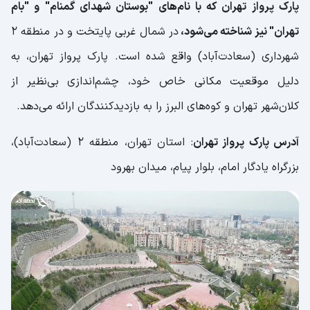
بازدیدکنندگان
پارک پرواز تهران که با نام‌های "بوستان شهدای گمنام" و "بام
تهران" نیز شناخته می‌شود،
در شمال غربی پایتخت و در منطقه ۲
بانجی جامپینگ؛ تفریحی که باید امتحان
کنید!
شهرداری (سعادت‌آباد) واقع شده است. پارک پرواز تهران، به
دلیل موقعیت مکانی خاص خود، چشم‌اندازی بی‌نظیر از
آرامش در طبیعت و صرف غذا در پارک پرواز
کلان‌شهر تهران و کوه‌های البرز را به بازدیدکنندگان ارائه می‌دهد.
معرفی بهترین رستوران‌های پارک پرواز تهران
چرا پارک پرواز برای پیک نیک خانوادگی ایده آل
آدرس پارک پرواز تهران
: استان تهران، منطقه ۲ (سعادت‌آباد)،
است؟
بزرگراه یادگار امام، بلوار پیام، میدان بهرود
کدام جاذبه‌های تهران نزدیک به پارک پرواز هستند؟
ساعت کاری پارک پرواز تهران