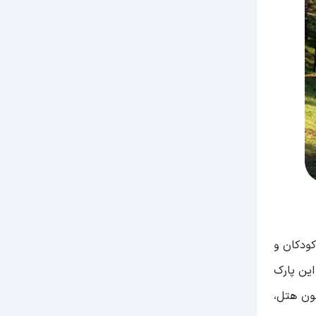
کودکان و
این پارک
چون هتل،