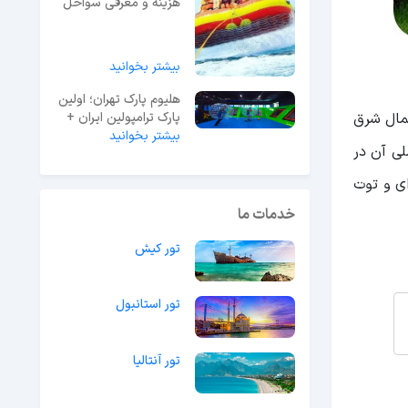
هزینه و معرفی سواحل
شاتل سواری
بیشتر بخوانید
هلیوم پارک تهران؛ اولین
ر شمال شرق
پارک ترامپولین ایران +
راهنما بازدید
بیشتر بخوانید
ا در اصلی آن در
ای و توت
خدمات ما
تور کیش
تور استانبول
تور آنتالیا