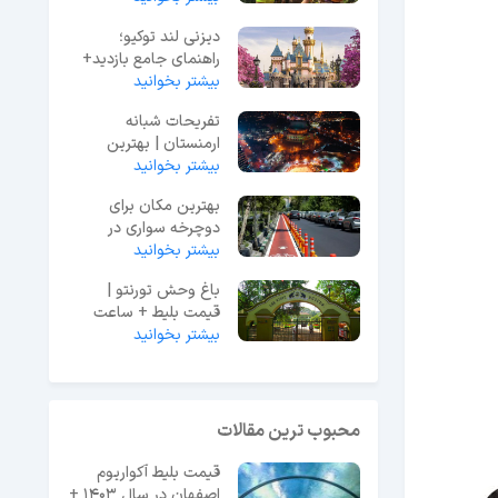
دیزنی لند توکیو؛
راهنمای جامع بازدید+
بیشتر بخوانید
عکس و آدرس
تفریحات شبانه
ارمنستان | بهترین
بیشتر بخوانید
مکان‌ها برای شب‌گردی
بهترین مکان برای
دوچرخه سواری در
بیشتر بخوانید
مشهد + عکس و آدرس
باغ وحش تورنتو |
قیمت بلیط + ساعت
بیشتر بخوانید
بازدید و ادرس + عکس
محبوب ترین مقالات
قیمت بلیط آکواریوم
اصفهان در سال 1403 +