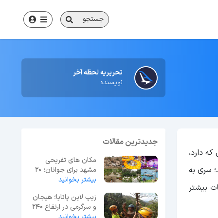
جستجو
تحریریه لحظه آخر
نویسنده
جدیدترین مقالات
که دارد،
مکان های تفریحی
؛ سری به
مشهد برای جوانان؛ 20
بیشتر بخوانید
گزینه برتر + آدرس
ات بیشتر
زیپ لاین پاتایا؛ هیجان
و سرگرمی در ارتفاع 240
متری
بیشتر بخوانید