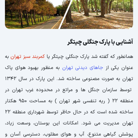
باشگاه اسب سواری، ورزشی مهیج و لوکس
پینت بال، بازی جوانان
دریاچه چیتگر، دریاچه خلیج فارس
آشنایی با پارک جنگلی چیتگر
امکانات پارک چیتگر
همانطور که گفته شد پارک جنگلی چیتگر یا
کمربند سبز تهران
به
ایستگاه های سوخت
عنوان یکی از
جاهای دیدنی تهران
به منظور بهبود هوای پاک
درمانگاه
تهران به صورت مصنوعی ساخته شد. این پارک در سال 1342
آتش نشانی
توسط سازمان جنگل ها و مراتع در محدوده غرب تهران در
رستوران ها
منطقه 22 ( ریه تنفسی شهر تهران ) به مساحت 950 هکتار
ساعت کار پارک چیتگر
ساخته شده است که در حال حاظر توسط شهرداری منطقه 22
مسیرهای دسترسی به پارک چیتگر
تهران مدیریت می شود. امکانات این بوستان، وسعت زیاد،
عکس های پارک چیتگر
پوشش گیاهی متنوع، آب و هوای مطلوب، دسترسی آسان و