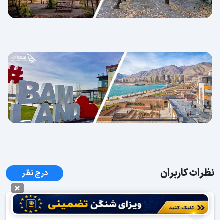
نظرات کاربران
درج نظر
عاتغلفبفقیطثسطثیططثیظس
1402/11/07