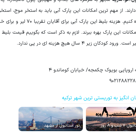
رند. از مهم ترین امکانات این پارک آبی باید به استخر موج، استخر
 کودکان نیز می توانند با پرداخت 35 لیر از امکانات این پارک بهره ببرند. لازم به ذکر است که بگوییم قیمت ب
ه اروپایی بویوک چکمجه/ خیابان کوماندو 4
 انگیز به توریستی ترین شهر ترکیه
7 شب و 8 روز
تور استانبول از مشهد