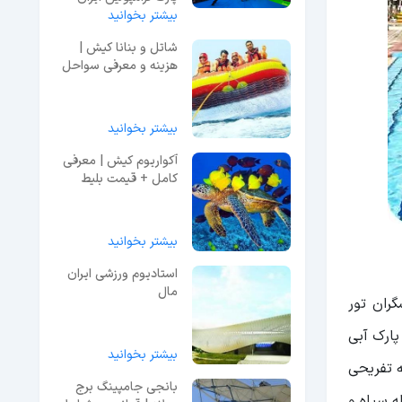
راهنما بازدید
بیشتر بخوانید
شاتل و بنانا کیش |
هزینه و معرفی سواحل
شاتل سواری
بیشتر بخوانید
آکواریوم کیش | معرفی
کامل + قیمت بلیط
1404
بیشتر بخوانید
استادیوم ورزشی ایران
مال
می گردشگران تور
ین پارک آبی
بیشتر بخوانید
ه تفریحی
بانجی جامپینگ برج
 سیاه و