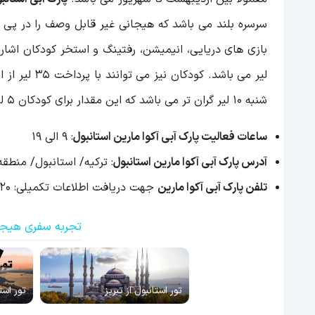
سرسره بلند می باشد که هیجانی غیر قابل وصف را در پی دا
لیر می باشد.
شنبه 10 لیر گران تر می باشد که این مقدار برای کودکان 5 لیر است. ورود کودکان زیر 4 سال هیچ هزینه ای در پی ندارد.
ساعات فعالیت پارک آبی آکوا مارین استانبول
: 9 الی 19
آدرس پارک آبی آکوا مارین استانبول
: ترکیه/ استانبول/ منطق
تلفن پارک آبی آکوا مارین
جهت دریافت اطلاعات تکمیلی: 902128822820
تجربه سفری هیجان
تور استانبول از تبریز
تور استانبول 