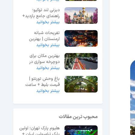
دیزنی لند توکیو؛
راهنمای جامع بازدید+
بیشتر بخوانید
عکس و آدرس
تفریحات شبانه
ارمنستان | بهترین
بیشتر بخوانید
مکان‌ها برای شب‌گردی
بهترین مکان برای
دوچرخه سواری در
بیشتر بخوانید
مشهد + عکس و آدرس
باغ وحش تورنتو |
قیمت بلیط + ساعت
بیشتر بخوانید
بازدید و ادرس + عکس
محبوب ترین مقالات
هلیوم پارک تهران؛ اولین
پارک ترامپولین ایران +