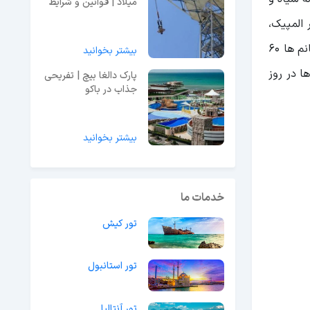
میلاد | قوانین و شرایط
استفاده + قیمت بلیط
 المپیک،
بازی های دریایی، انیمیشن، رفتینگ و استخر کودکان اشاره کنیم. هزینه بلیط این پارک آبی برای آقایان تقریبا 70 لیر و برای خانم ها 60
بیشتر بخوانید
لیط ها در روز
پارک دالغا بیچ | تفریحی
جذاب در باکو
بیشتر بخوانید
خدمات ما
تور کیش
تور استانبول
تور آنتالیا