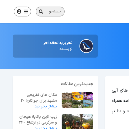
جستجو
تحریریه لحظه آخر
نویسنده
جدیدترین مقالات
 های آبی
مکان های تفریحی
مه همراه
مشهد برای جوانان؛ 20
بیشتر بخوانید
گزینه برتر + آدرس
و بنا بر
زیپ لاین پاتایا؛ هیجان
و سرگرمی در ارتفاع 240
متری
بیشتر بخوانید