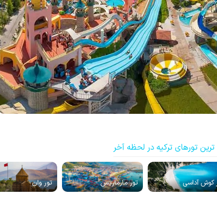
ترین تورهای ترکیه در لحظه آخر
 کوش آداسی
تور مارماریس
تور وان