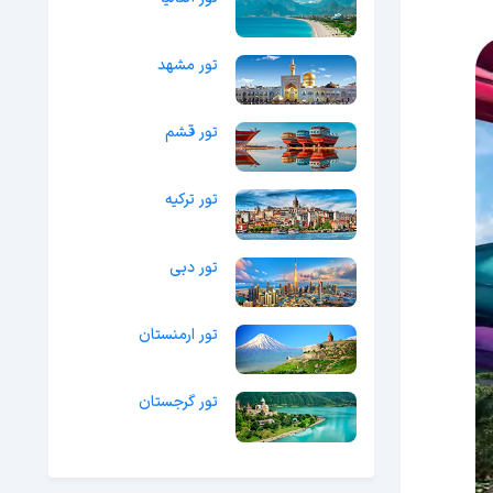
تور مشهد
تور قشم
تور ترکیه
تور دبی
تور ارمنستان
تور گرجستان