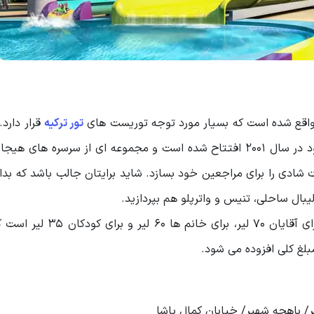
 واقع شده است که بسیار مورد توجه توریست های
تور ترکیه
قرار دارد.
محسوب می شود در سال 2001 افتتاح شده است و مجموعه ای از سرسره های هی
ادی را برای مراجعین خود بسازد. شاید برایتان جالب باشد که بدان
لیبال ساحلی، تنیس و واترپلو هم بپردازید.
هزینه بلیط این پارک هم مانند پارک آکوا مارین بوده و برای آقایان 70 ل
ر/ باهچه شهیر/ خیابان کمال پاشا