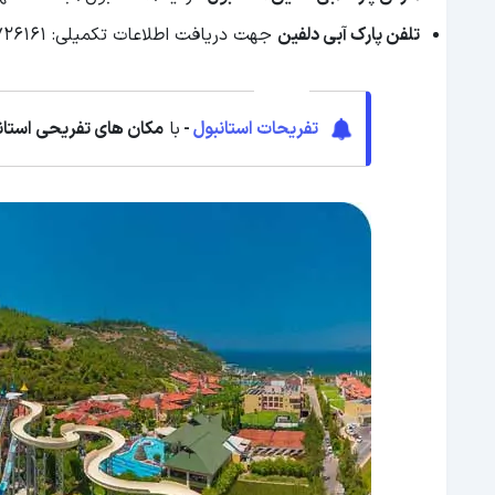
تلفن پارک آبی دلفین
جهت دریافت اطلاعات تکمیلی: 902126726161
تفریحات استانبول
-
با
مکان های تفریحی استان