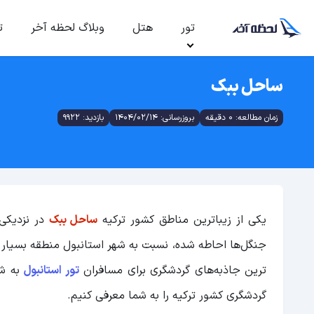
تور
هتل
وبلاگ لحظه آخر
ت
ساحل ببک
زمان مطالعه: 0 دقیقه
بروزرسانی: 1404/02/14
بازدید: 9922
یکی از زیباترین مناطق کشور ترکیه
ساحل ببک
در نزدیکی 
جنگل‌ها احاطه شده، نسبت به شهر استانبول منطقه بسیار 
ترین جاذبه‌های گردشگری برای مسافران
تور استانبول
به شم
گردشگری کشور ترکیه را به شما معرفی کنیم.