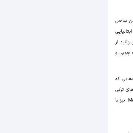
ین ساحل
ن ساحل است. که در سال 1902 توسط معمار ایتالیایی
وانید از
Tevfik Fikr، قبرستانAsiyan، اسکله کوچک چوبی و
هایی که
های ترکی
فرانسوی و آمریکایی خصوصا صرف یک صبحانه ویژه حتما سری به رستوران Happily Ever After بزنید. رستوران کوچک Mangerie نیز با