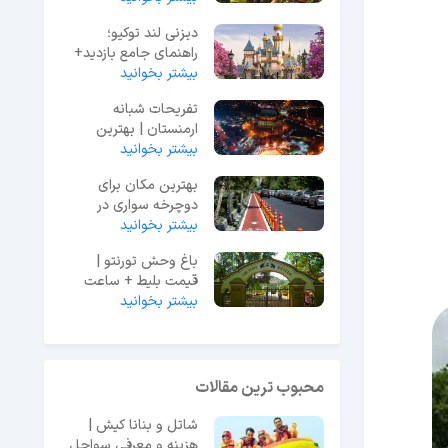
دیزنی لند توکیو؛
راهنمای جامع بازدید+
بیشتر بخوانید
عکس و آدرس
تفریحات شبانه
ارمنستان | بهترین
بیشتر بخوانید
مکان‌ها برای شب‌گردی
بهترین مکان برای
دوچرخه سواری در
بیشتر بخوانید
مشهد + عکس و آدرس
باغ وحش تورنتو |
قیمت بلیط + ساعت
بیشتر بخوانید
بازدید و ادرس + عکس
محبوب ترین مقالات
شاتل و بنانا کیش |
هزینه و معرفی سواحل