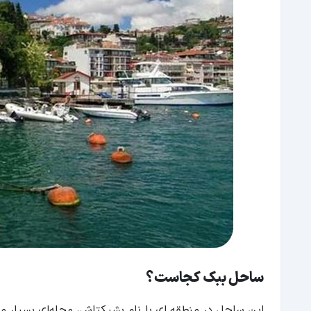
ساحل ببک کجاست؟
این ساحل در منطقه ای با نام بشیکتاش، محله‌ای بسیار معر