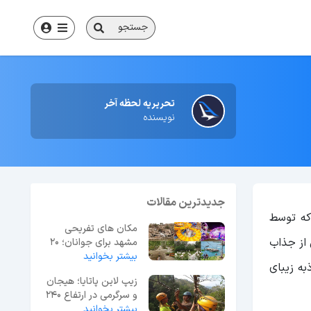
جستجو
تحریریه لحظه آخر
نویسنده
جدیدترین مقالات
که توسط
مکان های تفریحی
 از جذاب
مشهد برای جوانان؛ 20
بیشتر بخوانید
گزینه برتر + آدرس
به زیبای
زیپ لاین پاتایا؛ هیجان
و سرگرمی در ارتفاع 240
متری
بیشتر بخوانید