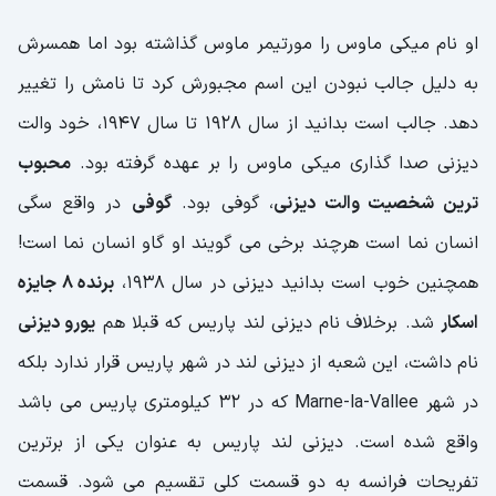
او نام میکی ماوس را مورتیمر ماوس گذاشته بود اما همسرش
به دلیل جالب نبودن این اسم مجبورش کرد تا نامش را تغییر
دهد. جالب است بدانید از سال 1928 تا سال 1947، خود والت
دیزنی صدا گذاری میکی ماوس را بر عهده گرفته بود.
محبوب
ترین شخصیت والت دیزنی
، گوفی بود.
گوفی
در واقع سگی
انسان نما است هرچند برخی می گویند او گاو انسان نما است!
همچنین خوب است بدانید دیزنی در سال 1938،
برنده 8 جایزه
اسکار
شد. برخلاف نام دیزنی لند پاریس که قبلا هم
یورو دیزنی
نام داشت، این شعبه از دیزنی لند در شهر پاریس قرار ندارد بلکه
در شهر Marne-la-Vallee که در 32 کیلومتری پاریس می باشد
واقع شده است. دیزنی لند پاریس به عنوان یکی از برترین
تفریحات فرانسه به دو قسمت کلی تقسیم می شود. قسمت