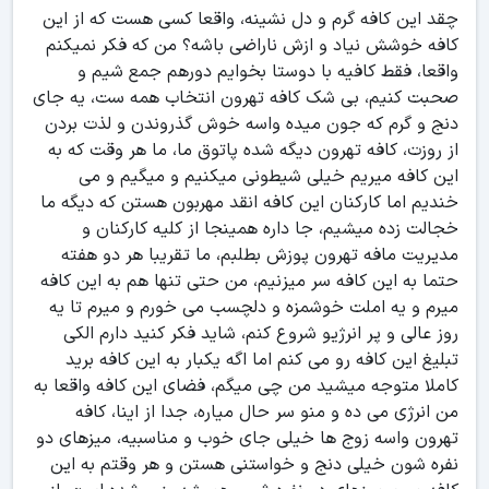
چقد این کافه گرم و دل نشینه، واقعا کسی هست که از این
کافه خوشش نیاد و ازش ناراضی باشه؟ من که فکر نمیکنم
واقعا، فقط کافیه با دوستا بخوایم دورهم جمع شیم و
صحبت کنیم، بی شک کافه تهرون انتخاب همه ست، یه جای
دنج و گرم که جون میده واسه خوش گذروندن و لذت بردن
از روزت، کافه تهرون دیگه شده پاتوق ما، ما هر وقت که به
این کافه میریم خیلی شیطونی میکنیم و میگیم و می
خندیم اما کارکنان این کافه انقد مهربون هستن که دیگه ما
خجالت زده میشیم، جا داره همینجا از کلیه کارکنان و
مدیریت مافه تهرون پوزش بطلبم، ما تقریبا هر دو هفته
حتما به این کافه سر میزنیم، من حتی تنها هم به این کافه
میرم و یه املت خوشمزه و دلچسب می خورم و میرم تا یه
روز عالی و پر انرژیو شروع کنم، شاید فکر کنید دارم الکی
تبلیغ این کافه رو می کنم اما اگه یکبار به این کافه برید
کاملا متوجه میشید من چی میگم، فضای این کافه واقعا به
من انرژی می ده و منو سر حال میاره، جدا از اینا، کافه
تهرون واسه زوج ها خیلی جای خوب و مناسبیه، میزهای دو
نفره شون خیلی دنج و خواستنی هستن و هر وقتم به این