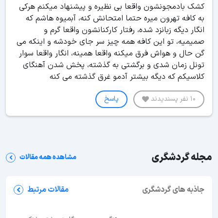
کشک بادمجونشون واقعا بی نظیره و پیشنهاد میکنم هرکی
به کافه تهرون میره حتما امتحانش کنه، آبمیوه هاشم که
انگار دیگه زبانزد شده، رفتار کارکنانشون واقعا گرم و
صمیمیه، تو این کافه همه چیز سر جای خودشه و اینکه می
گن حال و هواش فرق میکنه واقعا همینه، انگار واقعا سوار
تونل زمان شدی و برگشتی به گذشته، پخش شدن آهنگای
کلاسیکم که دیگه بیشتر آدمو غرق گذشته می کنه
10 نفر پسندیدند
پاسخ
مجله گردشگری
مشاهده همه مقالات
شب‌های مشهد کجا بریم؟ معرفی 35 جاهای دیدنی
مشهد در شب
جاذبه های گردشگری
مقالات مرتبط