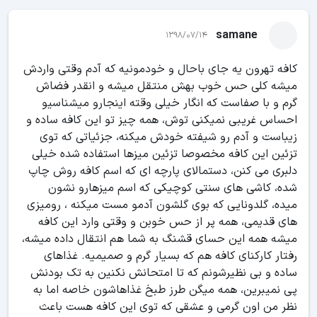
samane
1398/07/14
کافه تهرون یه جای باحال و خودمونیه که آدم وقتی واردش
میشه کلی حس خوب بهش منتقل میشه و انقدر فضاش
گرم و با صفاست که انگار خیلی وقته اینجارو میشناسیو
احساس غریبی نمیکنی توش، همه چیز تو این کافه ساده و
زیباست و آدم رو شیفته خودش میکنه، جزئیاتی که توی
تزئین این کافه مخصوصا تزئین میزها استفاده شده خیلی
دلبری می کنن، دستمالای پارچه ای که اسم کافه روش چاپ
شده، کاشی های سنتی کوچیکی که اسم میزهارو نشون
میده، گلدونایی که بوی گلشون آدمو مست میکنه ، رومیزی
های قدیمی، همه پر از حس خوبن و وقتی وارد این کافه
میشه همه این حسای قشنگ به شما هم انتقال داده میشه،
رفتار کارکنای کافه هم که بسیار گرم و صمیمیه. غذاهای
ساده و بی نظیرشونم که تا امتحانش نکنین به تک بودنش
پی نمیبرین، همه میگن طرز طبخ غذاهاشون خاصه اما به
نظر من اون گرمی و عشقی که توی این کافه هست باعث