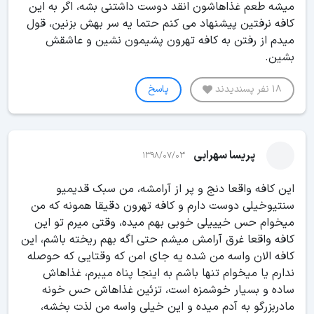
میشه طعم غذاهاشون انقد دوست داشتنی بشه، اگر به این
کافه نرفتین پیشنهاد می کنم حتما یه سر بهش بزنین، قول
میدم از رفتن به کافه تهرون پشیمون نشین و عاشقش
بشین.
18 نفر پسندیدند
پاسخ
پریسا سهرابی
1398/07/03
این کافه واقعا دنج و پر از آرامشه، من سبک قدیمیو
سنتیوخیلی دوست دارم و کافه تهرون دقیقا همونه که من
میخوام حس خیییلی خوبی بهم میده، وقتی میرم تو این
کافه واقعا غرق آرامش میشم حتی اگه بهم ریخته باشم، این
کافه الان واسه من شده یه جای امن که وقتایی که حوصله
ندارم یا میخوام تنها باشم به اینجا پناه میبرم، غذاهاش
ساده و بسیار خوشمزه است، تزئین غذاهاش حس خونه
مادربزرگو به آدم میده و این خیلی واسه من لذت بخشه،