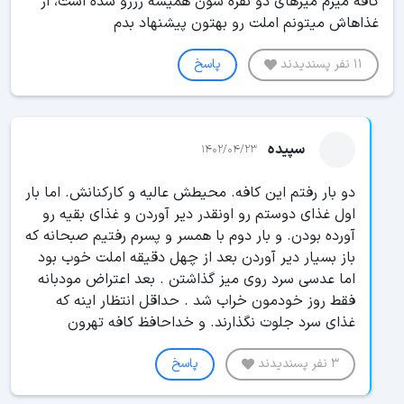
کافه میرم میزهای دو نفره شون همیشه رزرو شده است، از
غذاهاش میتونم املت رو بهتون پیشنهاد بدم
11 نفر پسندیدند
پاسخ
سپیده
1402/04/23
دو بار رفتم این کافه. محیطش عالیه و کارکنانش. اما بار
اول غذای دوستم رو اونقدر دیر آوردن و غذای بقیه رو
آورده بودن. و بار دوم با همسر و پسرم رفتیم صبحانه که
باز بسیار دیر آوردن بعد از چهل دقیقه املت خوب بود
اما عدسی سرد روی میز گذاشتن . بعد اعتراض مودبانه
فقط روز خودمون خراب شد . حداقل انتظار اینه که
غذای سرد جلوت نگذارند. و خداحافظ کافه تهرون
3 نفر پسندیدند
پاسخ