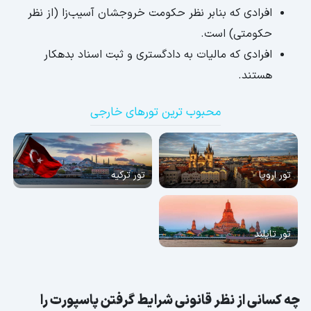
افرادی که بنابر نظر حکومت خروجشان آسیب‌زا (از نظر
تمدید پاسپورت بدون کارت پایان خدمت
حکومتی) است.
مدارک لازم برای تمدید گذرنامه در خارج کشور
افرادی که مالیات به دادگستری و ثبت اسناد بدهکار
اگر پاسپورت خود را گم کردیم چه کنیم؟
هستند.
پاسپورت آنلاین؛ از شایعه تا واقعیت!
محبوب ترین تورهای خارجی
اگر پاسپورت به دستمان نرسید چه کنیم؟
پیگیری پاسپورت
تور اروپا
تور ترکیه
تور تایلند
چه کسانی از نظر قانونی شرایط گرفتن پاسپورت را