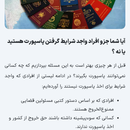
کنیم؟
شرایط گرفتن پاسپورت برای افراد زیر 18 سال
مدت زمان صدور پاسپورت چقدر است؟
مدت زمان صدور پاسپورت چقدر است؟
آیا شما جزو افراد واجد شرایط گرفتن پاسپورت هستید
شرایط گرفتن پاسپورت برای مشمولان سربازی
یا نه ؟
گرفتن پاسپورت با معافیت تحصیلی
گرفتن پاسپورت بدون پایان خدمت
قبل از هر چیزی بهتر است به این مسئله بپردازیم که چه کسانی
اعتبار پاسپورت‌ها چقدر است؟
نمی‌توانند پاسپورت بگیرند؟ در ادامه لیستی از افرادی که واجد
پاسپورت اکسپایر شده
شرایط برای اخذ پاسپورت نیستند را آورده‌ایم:
تعویض پاسپورت قبل از انقضا؛ لازمه اصلی سفر
افرادی که بر اساس دستور کتبی مسئولین قضایی
خارجه
ممنوع‌الخروج هستند.
مدارک لازم برای تمدید پاسپورت؛ الزامات و بایدها
کسانی که سوءپیشینه داشته باشند حق خروج از کشور و
هزینه تمدید پاسپورت
اخذ پاسپورت ندارند.