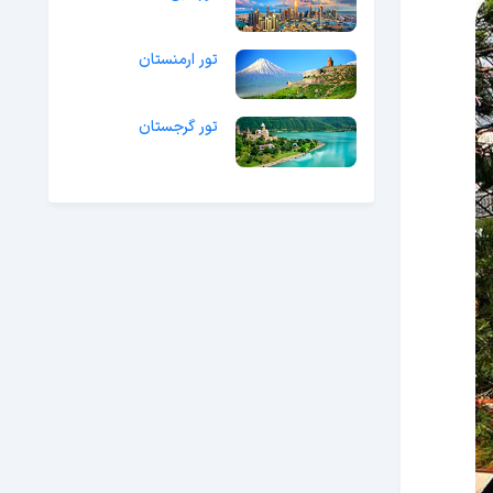
تور ارمنستان
تور گرجستان