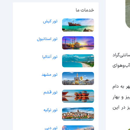
خدمات ما
تور کیش
تور استانبول
نسبتاً ملایم است، متوسط دما سالانه تفلیس 13.3 درجه سانتی‌گراد
تور آنتالیا
یش‌بینی آب‌و‌هوای
تور مشهد
هر به دام
تور قشم
 و بهار
 در این
تور ترکیه
تور دبی