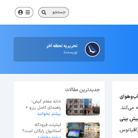
جستجو
تحریریه لحظه آخر
نویسنده
جدیدترین مقالات
ب‌و‌هوای
خانه معلم کیش؛
می‌کند.
راهنمای کامل رزرو +
بیشتر بخوانید
آدرس و شماره تماس
یش بینی
اینترنت فرودگاه
اقیانوس
استانبول رایگان است؟
بیشتر بخوانید
راهنمای گام‌به‌گام