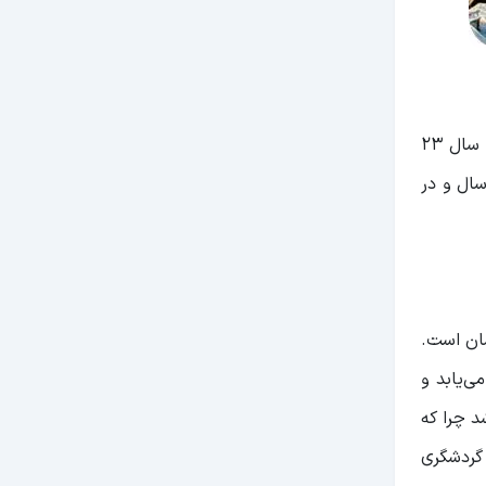
گزارش‌ها در خصوص پیش‌بینی آب‌و‌هوای گرجستان می‌گوید: گرمترین روز سال در تفلیس 31 ژوئیه و در مقابل سردترین روز سال 23
 تفلیس 12 آوریل ابری‌ترین روز سال و در
ر این وقت از سال بین 5 الی 15 درجه در نوسان است.
ی‌یابد و
باشد چرا که
یحات و گردشگری