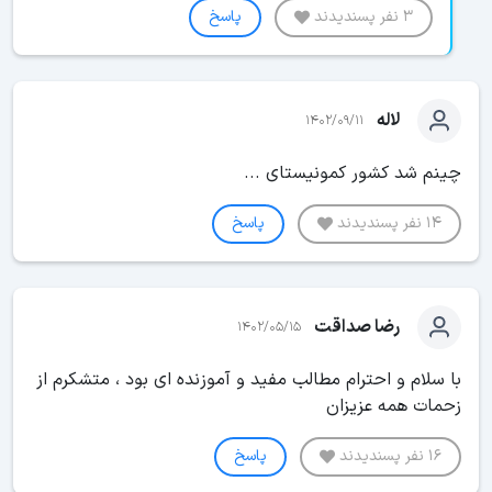
3 نفر پسندیدند
پاسخ
لاله
1402/09/11
چینم شد کشور کمونیستای ...
14 نفر پسندیدند
پاسخ
رضا صداقت
1402/05/15
با سلام و احترام مطالب مفید و آموزنده ای بود ، متشکرم از
زحمات همه عزیزان
16 نفر پسندیدند
پاسخ