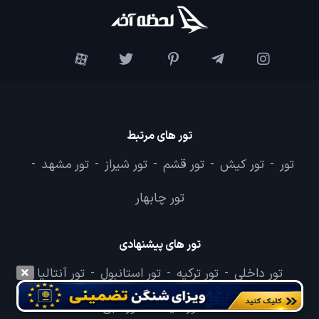
تور های مرتبط
تور
تور کیش
تور قشم
تور شیراز
تور مشهد
-
-
-
-
-
تور چابهار
تور های پیشنهادی
تور داخلی
تور ترکیه
تور استانبول
تور آنتالیا
-
-
-
تور تایلند
تور دبی
-
-