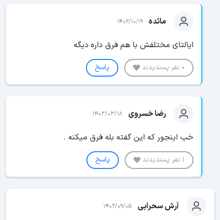
مائده
1402/10/19
ایالتای مختلفش با هم فرق داره دیگه
0 نفر پسندیدند
پاسخ
رضا خسروی
1403/03/18
خب اینجور که این گفته بله فرق میکنه .
1 نفر پسندیدند
پاسخ
آرش سحرابی
1402/09/05