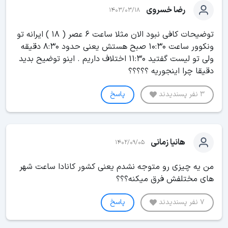
رضا خسروی
1403/03/18
توضیحات کافی نبود الان مثلا ساعت 6 عصر ( 18 ) ایرانه تو
ونکوور ساعت 10:30 صبح هستش یعنی حدود 8:30 دقیقه
ولی تو لیست گفتید 11:30 اختلاف داریم . اینو توضیح بدید
دقیقا چرا اینجوریه ؟؟؟؟؟
3 نفر پسندیدند
پاسخ
هانیا زمانی
1402/09/05
من یه چیزی رو متوجه نشدم یعنی کشور کانادا ساعت شهر
های مختلفش فرق میکنه؟؟؟
7 نفر پسندیدند
پاسخ