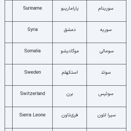
سورینام
پاراماریبو
Suriname
سوریه
دمشق
Syria
سومالی
موگادیشو
Somalia
سوئد
استکهلم
Sweden
سوئیس
برن
Switzerland
سیرا لئون
فری‌تاون
Sierra Leone