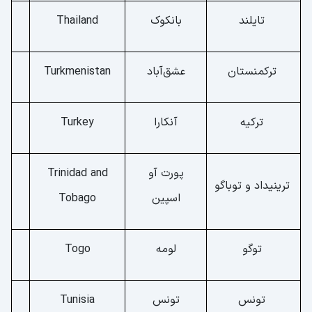
تایلند
بانکوک
Thailand
ترکمنستان
عشق‌آباد
Turkmenistan
ترکیه
آنکارا
Turkey
پورت آو
Trinidad and
ترینیداد و توباگو
اسپین
Tobago
توگو
لومه
Togo
تونس
تونس
Tunisia