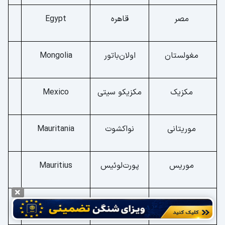
مصر
قاهره
Egypt
مغولستان
اولان‌باتور
Mongolia
مکزیک
مکزیکو سیتی
Mexico
موریتانی
نواکشوت
Mauritania
موریس
پورت‌لوئیس
Mauritius
موزامبیک
ماپوتو
Mozambique