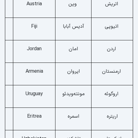
اتریش
وین
Austria
اتیوپی
آدیس آبابا
Fiji
اردن
امان
Jordan
ارمنستان
ایروان
Armenia
اروگوئه
مونته‌ویدئو
Uruguay
اریتره
اسمره
Eritrea