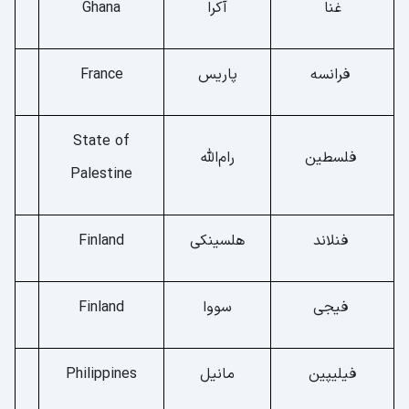
غنا
آکرا
Ghana
فرانسه
پاریس
France
State of
فلسطین
رام‌الله
Palestine
فنلاند
هلسینکی
Finland
فیجی
سووا
Finland
فیلیپین
مانیل
Philippines