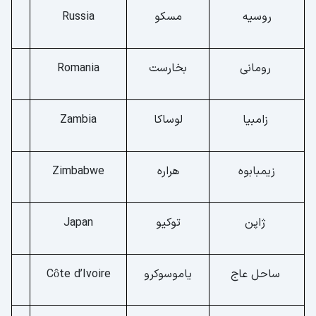
روسیه
مسکو
Russia
رومانی
بخارست
Romania
زامبیا
لوساکا
Zambia
زیمبابوه
هراره
Zimbabwe
ژاپن
توکیو
Japan
ساحل عاج
یاموسوکرو
Côte d’Ivoire