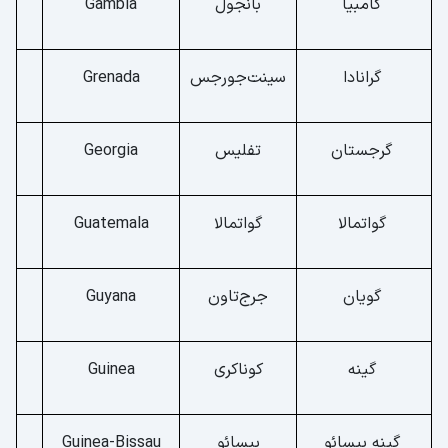
گامبیا
بانجول
Gambia
گرانادا
سینت‌جورجس
Grenada
گرجستان
تفلیس
Georgia
گواتمالا
گواتمالا
Guatemala
گویان
جرج‌تاون
Guyana
گینه
کوناکری
Guinea
گینه بیسائو
بیسائو
Guinea-Bissau