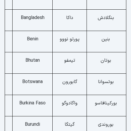
بنگلادش
داکا
Bangladesh
بنین
پورتو نووو
Benin
بوتان
تیمفو
Bhutan
بوتسوانا
گابورون
Botswana
بورکینافاسو
واگادوگو
Burkina Faso
بوروندی
گیتگا
Burundi