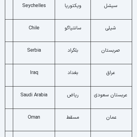
سیشل
ویکتوریا
Seychelles
شیلی
سانتیاگو
Chile
صربستان
بلگراد
Serbia
عراق
بغداد
Iraq
عربستان سعودی
ریاض
Saudi Arabia
عمان
مسقط
Oman