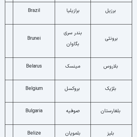
برزیل
برازیلیا
Brazil
بندر سری
برونئی
Brunei
بگاوان
بلاروس
مینسک
Belarus
بلژیک
بروکسل
Belgium
بلغارستان
صوفیه
Bulgaria
بلیز
بلموپان
Belize