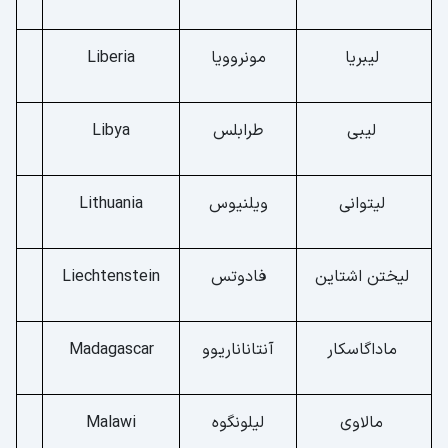
لیبریا
مونروویا
Liberia
لیبی
طرابلس
Libya
لیتوانی
ویلنیوس
Lithuania
لیختن اشتاین
فادوتس
Liechtenstein
ماداگاسکار
آنتاناناریوو
Madagascar
مالاوی
لیلونگوه
Malawi