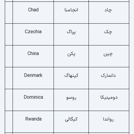
چاد
انجامنا
Chad
چک
پراگ
Czechia
چین
پکن
China
دانمارک
کپنهاگ
Denmark
دومینیکا
روسو
Dominica
رواندا
کیگالی
Rwanda