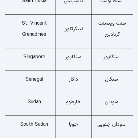
سنت لوسیا
کاستریس
Saint Lucia
سنت وینسنت
St. Vincent
کینگزتاون
گرنادین
Grenadines
سنگاپور
سنگاپور
Singapore
سنگال
داکار
Senegal
سودان
خارطوم
Sudan
سودان جنوبی
جوبا
South Sudan