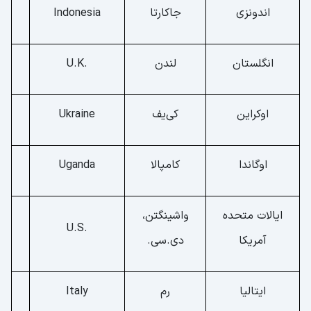
اندونزی
جاکارتا
Indonesia
انگلستان
لندن
.U.K
اوکراین
کی‌یف
Ukraine
اوگاندا
کامپالا
Uganda
ایالات متحده
واشینگتن،
.U.S
آمریکا
دی.سی.
ایتالیا
رم
Italy