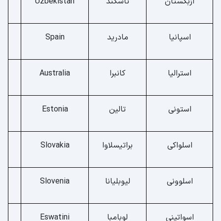
ازبکستان
تاشکند
Uzbekistan
اسپانیا
مادرید
Spain
استرالیا
کانبرا
Australia
استونی
تالین
Estonia
اسلواکی
براتیسلاوا
Slovakia
اسلوونی
لیوبلیانا
Slovenia
اسواتینی
لوبامبا
Eswatini