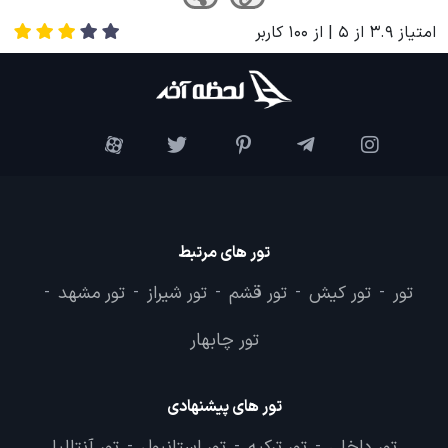
امتیاز
3.9
از
5
| از
100
کاربر
تور های مرتبط
تور
تور کیش
تور قشم
تور شیراز
تور مشهد
-
-
-
-
-
تور چابهار
تور های پیشنهادی
تور داخلی
تور ترکیه
تور استانبول
تور آنتالیا
-
-
-