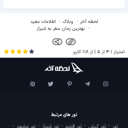
لحظه آخر
وبلاگ
اطلاعات مفید
بهترین زمان سفر به شیراز
امتیاز
4.1
از
5
| از
118
کاربر
تور های مرتبط
تور
تور کیش
تور قشم
تور شیراز
تور مشهد
-
-
-
-
-