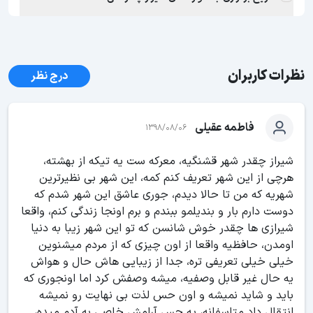
نظرات کاربران
درج نظر
فاطمه عقیلی
1398/08/06
شیراز چقدر شهر قشنگیه، معرکه ست یه تیکه از بهشته،
هرچی از این شهر تعریف کنم کمه، این شهر بی نظیرترین
شهریه که من تا حالا دیدم، جوری عاشق این شهر شدم که
دوست دارم بار و بندیلمو ببندم و برم اونجا زندگی کنم، واقعا
شیرازی ها چقدر خوش شانسن که تو این شهر زیبا به دنیا
اومدن، حافظیه واقعا از اون چیزی که از مردم میشنوین
خیلی خیلی تعریفی تره، جدا از زیبایی هاش حال و هواش
یه حال غیر قابل وصفیه، میشه وصفش کرد اما اونجوری که
باید و شاید نمیشه و اون حس لذت بی نهایت رو نمیشه
انتقال داد متاسفانه، یه حس آرامش خاصی به آدم میده،