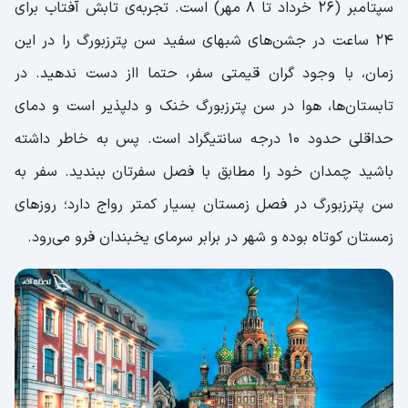
سپتامبر (۲۶ خرداد تا ۸ مهر) است. تجربه‌ی تابش آفتاب برای
۲۴ ساعت در جشن‌های شبهای سفید سن پترزبورگ را در این
زمان، با وجود گران قیمتی سفر، حتما ااز دست ندهید. در
تابستان‌ها، هوا در سن پترزبورگ خنک و دلپذیر است و دمای
حداقلی حدود ۱۰ درجه سانتیگراد است. پس به خاطر داشته
باشید چمدان خود را مطابق با فصل سفرتان ببندید. سفر به
سن پترزبورگ در فصل زمستان بسیار کمتر رواج دارد؛ روزهای
زمستان کوتاه بوده و شهر در برابر سرمای یخبندان فرو می‌رود.