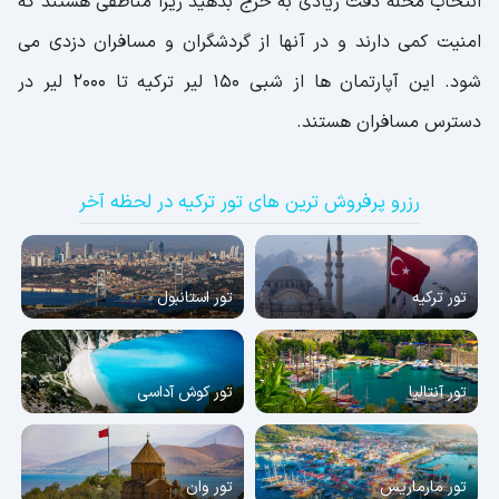
انتخاب محله دقت زیادی به خرج بدهید زیرا مناطقی هستند که
امنیت کمی دارند و در آنها از گردشگران و مسافران دزدی می
شود. این آپارتمان ها از شبی 150 لیر ترکیه تا 2000 لیر در
دسترس مسافران هستند.
رزرو پرفروش ترین های تور ترکیه در لحظه آخر
تور ترکیه
تور استانبول
تور آنتالیا
تور کوش آداسی
تور مارماریس
تور وان