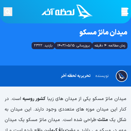
میدان مانژ مسکو
زمان مطالعه: 4 دقیقه
بروزرسانی: 1403/05/15
بازدید: 2322
نویسنده
تحریریه لحظه آخر
میدان مانژ مسکو یکی از میدان های زیبا
کشور روسیه
است. در
کنار این میدان موزه های متعددی وجود دارند. این میدان به
شکل یک
مثلث
طراحی شده است. میدان مانژ مسکو یک میدان
مهم در مسکو می باشد و
پشت باغ کرملین
واقع شده است و از