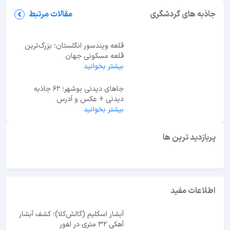
جاهای دیدنی قم؛ معرفی 27 جاذبه دیدنی + عکس و
آدرس
جاذبه های گردشگری
مقالات مرتبط
قلعه ویندسور انگلستان؛ بزرگ‌ترین
قلعه مسکونی جهان
بیشتر بخوانید
جاهای دیدنی بوشهر؛ 62 جاذبه
دیدنی + عکس و آدرس
بیشتر بخوانید
ابوظبی یا دبی؟ راهنمای انتخاب بهترین مقصد سفر در
امارات
پربازدید ترین ها
اطلاعات مفید
آبشار اسکلیم (گالش‌کلا)؛ کشف آبشار
آهکی ۳۲ متری در لفور