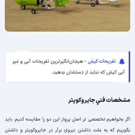
تفریحات کیش
- هیجان‌انگیزترین تفریحات آبی و غیر
آبی کیش که نباید از دستشان بدهید.
مشخصات فني جايروكوپتر
اگر بخواهيم تخصصی تر اصل پرواز اين دو را مقايسه كنيم، بايد
بگوييم كه به علت داشتن نيروی برآر در جايروكوپتر و داشتن