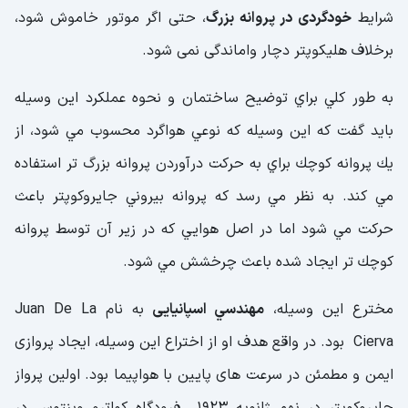
شرايط
خودگردی در پروانه بزرگ
، حتی اگر موتور خاموش شود،
برخلاف هليكوپتر دچار واماندگی نمی شود.
به طور كلي براي توضيح ساختمان و نحوه عملكرد اين وسيله
بايد گفت كه اين وسيله كه نوعي هواگرد محسوب مي شود، از
يك پروانه كوچك براي به حركت درآوردن پروانه بزرگ تر استفاده
مي كند. به نظر مي رسد كه پروانه بيروني جايروكوپتر باعث
حركت مي شود اما در اصل هوايي كه در زير آن توسط پروانه
كوچك تر ايجاد شده باعث چرخشش مي شود.
مخترع اين وسيله،
مهندسي اسپانيايی
به نام Juan De La
Cierva بود. در واقع هدف او از اختراع اين وسيله، ايجاد پروازی
ايمن و مطمئن در سرعت های پايين با هواپيما بود. اولين پرواز