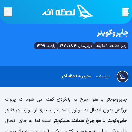
جایروکوپتر
زمان مطالعه: 1 دقیقه
بروزرسانی: 1402/06/19
بازدید: 4341
نویسنده
تحریریه لحظه آخر
جايروكوپتر يا هوا چرخ به بالگردی گفته می شود كه پروانه
بزرگش بدون اتصال به موتور باشد. در بسياری از موارد، در ظاهر
جايروكوپتر يا هواچرخ همانند هليكوپتر
است اما به جای اتصال
بال بزرگ اصلی به موتور حركتی، حركت آن به وسيله يك پروانه