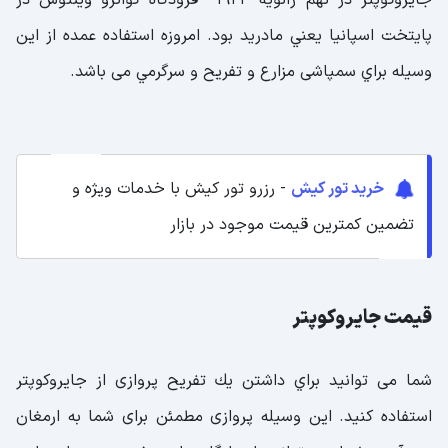
جايروكوپتر در نهم ژانويه 1923 فرودگاه كواترو وينتوس در
پايتخت اسپانيا يعني مادريد بود. امروزه استفاده عمده از اين
وسيله براي سمپاشی مزارع و تفريح و سرگرمي می باشد.
خرید تور کیش
- رزرو تور کیش با خدمات ویژه و
تضمین کمترین قیمت موجود در بازار
قيمت جايروكوپتر
شما می توانيد براي داشتن يك تفريح پروازی از جايروكوپتر
استفاده كنيد. اين وسيله پروازی مطمئن برای شما به ارمغان