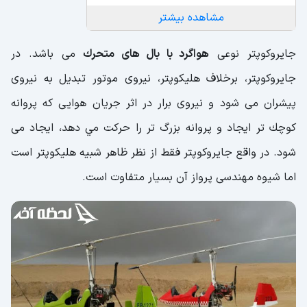
مشاهده بیشتر
جايروكوپتر نوعی
هواگرد با بال های متحرك
می باشد. در
جايروكوپتر، برخلاف هليكوپتر، نيروی موتور تبديل به نيروی
پيشران می شود و نيروی برار در اثر جريان هوايی كه پروانه
كوچك تر ايجاد و پروانه بزرگ تر را حركت مي دهد، ايجاد می
شود. در واقع جايروكوپتر فقط از نظر ظاهر شبيه هليكوپتر است
اما شيوه مهندسی پرواز آن بسيار متفاوت است.