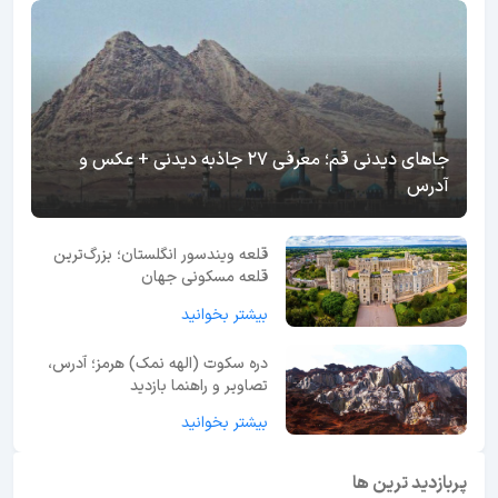
جاهای دیدنی قم؛ معرفی 27 جاذبه دیدنی + عکس و
آدرس
قلعه ویندسور انگلستان؛ بزرگ‌ترین
قلعه مسکونی جهان
بیشتر بخوانید
دره سکوت (الهه نمک) هرمز؛ آدرس،
تصاویر و راهنما بازدید
بیشتر بخوانید
پربازدید ترین ها