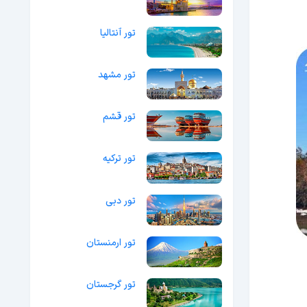
تور آنتالیا
تور مشهد
تور قشم
تور ترکیه
تور دبی
تور ارمنستان
تور گرجستان