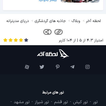
بیشتر بخوانید
لحظه آخر
وبلاگ
جاذبه های گردشگری
دریای مدیترانه
امتیاز
4.3
از
5
| از
104
کاربر
تور های مرتبط
تور
تور کیش
تور قشم
تور شیراز
تور مشهد
-
-
-
-
-