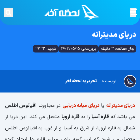
دریای مدیترانه
زمان مطالعه: 3 دقیقه
بروزرسانی: 1403/05/15
بازدید: 29133
نویسنده
تحریریه لحظه آخر
دریای مدیترانه
یا
دریای میانه دریایی
در مجاورت
اقیانوس اطلس
می باشد که
قاره آسیا
را به
قاره اروپا
متصل می کند. این دریا از
شمال به قاره اروپا، از شرق به آسیا و از غرب به اقیانوس اطلس
متصل می شود که این گونه راهی میان قاره ها ایجاد کرده