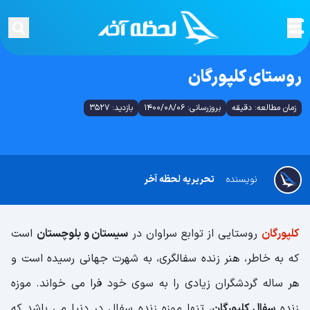
روستای کلپورگان
زمان مطالعه: دقیقه
بروزرسانی: 1400/08/06
بازدید: 3527
نویسنده
تحریریه لحظه آخر
کلپورگان
روستایی از توابع سراوان در
سیستان و بلوچستان
است
که به خاطر، هنر زنده سفالگری، به شهرت جهانی رسیده است و
هر ساله گردشگران زیادی را به سوی خود فرا می خواند. موزه
زنده
سفال کلپورگان
، تنها موزه زنده سفال در دنیا می باشد که