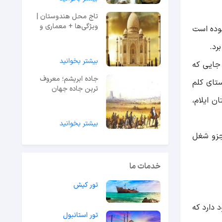
تاج محل هندوستان |
ویژگی‌ها + معماری و
بوده است
اسرار + ویدیو
رد.
بیشتر بخوانید
 جایی که
جاده ابریشم؛ معروف
ستای کلم
ترین جاده جهان
ین ماهی استان ایلام،
بیشتر بخوانید
 جزو شغل
خدمات ما
تور کیش
 دارد که
تور استانبول