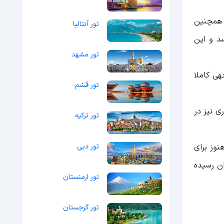
 همچنین
تور آنتالیا
د و این
تور مشهد
هی کاملا
تور قشم
ی نیز در
تور ترکیه
تور دبی
نوز برای
 مرداد ۱۳۸۲ به ثبت آثار ملی ایران رسیده
تور ارمنستان
تور گرجستان