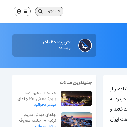
جستجو
تحریریه لحظه آخر
نویسنده
جدیدترین مقالات
ای ذوزنقه شکل، از جنس مرجان واقع در خلیج فارس می‌باشد که بالاتر از جزیره ابوموسی و با فاصله ۲۷ کیلومتر از
شب‌های مشهد کجا
فاصله دارد. نام این جزیره به
بریم؟ معرفی 35 جاهای
بیشتر بخوانید
دیدنی مشهد در شب
ناختند و
جاهای دیدنی بدروم
فت ایران
ترکیه؛ 18 جاذبه معروف
بیشتر بخوانید
+ عکس و آدرس