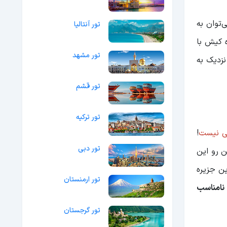
ی‌توان به
تور آنتالیا
رگ با ۴۳ کیلومتر فاصله، جزیره کیش با
تور مشهد
این جزایر نزدیک به
تور قشم
تور ترکیه
ی نیست
!
تور دبی
 رو این
ین جزیره
تور ارمنستان
 نامناسب
تور گرجستان