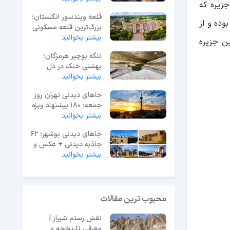
جزیره که
قلعه ویندسور انگلستان؛
وده و از
بزرگ‌ترین قلعه مسکونی
جهان
بیشتر بخوانید
امه با این جزیره
تنگه بوچیر هرمزگان؛
بهشتی خنک در دل
بیشتر بخوانید
گرمای جنوب ایران
جاهای دیدنی تهران روز
جمعه؛ 180 پیشنهاد ویژه
آخر هفته
بیشتر بخوانید
جاهای دیدنی بوشهر؛ 62
جاذبه دیدنی + عکس و
آدرس
بیشتر بخوانید
محبوب ترین مقالات
نقش رستم شیراز |
معرفی تاریخچه و