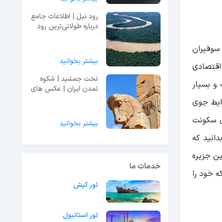
رود نیل | اطلاعات جامع
درباره طولانی‌ترین رود
جهان
ط شرکت نفتی سوفیران
بیشتر بخوانید
از نظر اقتصادی
تخت جمشید | شکوه
 و بسیار
تمدن ایران | عکس های
قبل از ویرانی
رایط جوی
ای سکونت
بیشتر بخوانید
دانید که
ین جزیره
خدمات ما
ه خود را
تور کیش
تور استانبول