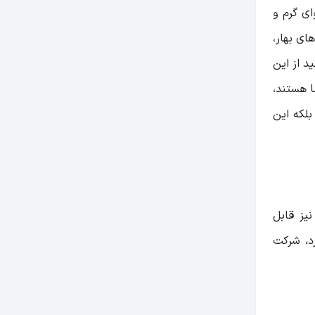
ای گرم و
ای بهار،
د از این
ا هستند،
لکه این
یز قابل
د، شرکت