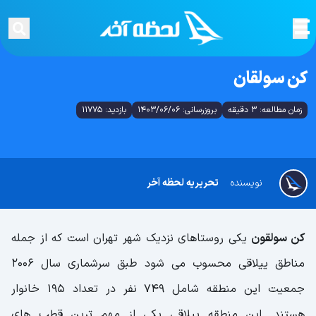
کن سولقان
زمان مطالعه: 3 دقیقه
بروزرسانی: 1403/06/06
بازدید: 11775
نویسنده
تحریریه لحظه آخر
کن سولقون
یکی روستاهای نزدیک شهر تهران است که از جمله
مناطق ییلاقی محسوب می شود طبق سرشماری سال 2006
جمعیت این منطقه شامل 749 نفر در تعداد 195 خانوار
هستند. این منطقه ییلاقی یکی از مهم ترین قطب های