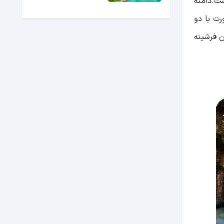
ست.دامنه
ت با دو
ن فرشینه