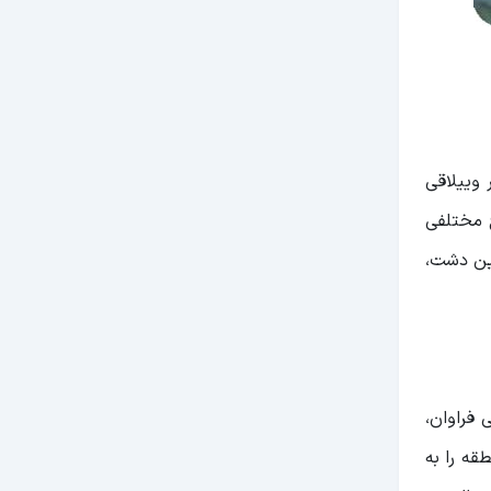
ر وییلاقی
د.در این دشت، با مساحتی بالغ بر ۱۰۰۰هکتار، انواع مختلفی
این دشت،
 فراوان،
قه را به