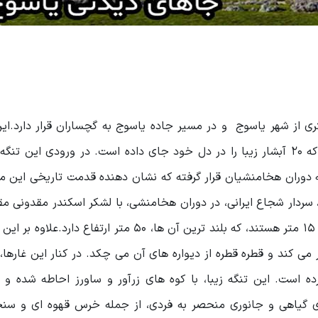
دی، بهشت آبشارهای ایران، در فاصله ۴۵کیلومتری از شهر یاسوج و در مسیر جاده یاسوج به گچساران قرار دار
مکان های پرطرفدار و تفریحی این شهر محسوب میشود که ۲۰ آبشار زیبا را در دل خود جای داده است. در ورودی ای
به دوران هخامنشیان قرار گرفته که نشان دهنده قدمت تاریخی این 
سردار شجاع ایرانی، در دوران هخامنشی، با لشکر اسکندر مقدونی مقا
است. جاذبه های اصلی این تنگه، چهار آبشار به طول ۸ تا ۱۵ متر هستند، که بلند ترین آن ها، ۵۰ متر ارتف
 می کند و قطره قطره از دیواره های آن می چکد. در کنار این غاره
ده است. این تنگه زیبا، با کوه های زرآور و ساورز احاطه شده و د
نه های گیاهی و جانوری منحصر به فردی، از جمله خرس قهوه ای و س