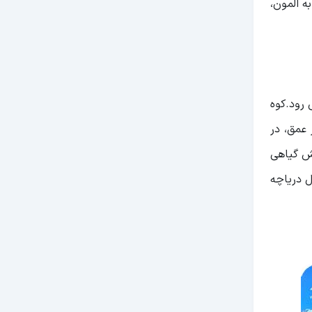
ه المون،
 رود.کوه
یلومتری از شهر سی سخت قرار دارد. این دریاچه با مساحت حدود۵۰۰ متر و ۱۵ متر عمق، در
شش گیاهی
ل دریاچه