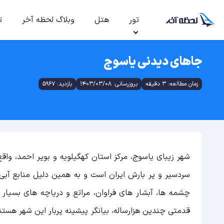
تور
هتل
وبلاگ لحظه آخر
ت
جاهای دیدنی یاسوج
زمان مطالعه: 3 دقیقه
بروزرسانی: 1403/03/08
بازدید: 5967
شهر زیبای یاسوج، مرکز استان کهگیلویه و بویر احمد، وا
سردسیر و پر بارش ایران است و به همین دلیل منابع آبی 
چشمه ها، آبشار های فراوان، مراتع و دریاچه های بسیار 
قدمتی چندین هزارساله، بیانگر پیشینه پربار این شهر هس