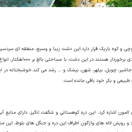
و کوه قوچی و کوه باریک قرار دارد.این دشت زیبا و وسیع، منطقه ای سردسی
می باشد که در آن، گونه های گیاهی و جانوری از تنوع زیادی برخوردار هستن
، جاشیر، چویل، بیلهر، شهن، بیشک و … رشد می کند.خوشبختانه در 
طبیعی و بکر خود باقی مانده است.
لمون اشاره کرد. این دره کوهستانی و شگفت انگیز، دارای منابع آبی
و رویش لاله های واژگون اطراف این دره و جنگل های بلوط، این منط