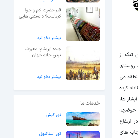
قبر حضرت آدم و حوا
کجاست؟ دانستنی هایی
که از آن وحشت می‌کنید!
بیشتر بخوانید
جاده ابریشم؛ معروف
د.این تنگه از
ترین جاده جهان
ن تنگه، روستای
منطقه می
بیشتر بخوانید
بله کرده
اع دارد.علاوه بر این آبشار ها،
خدمات ما
ا، حوضچه
تور کیش
ر ارتفاع
نجاب های
تور استانبول