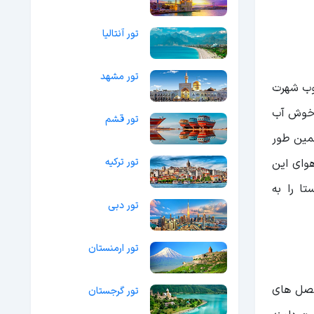
تور آنتالیا
تور مشهد
نوب شهرت
ن روستای خوش آب
تور قشم
همین طور
تور ترکیه
هوای این
ا را به
تور دبی
تور ارمنستان
، در فصل های
تور گرجستان