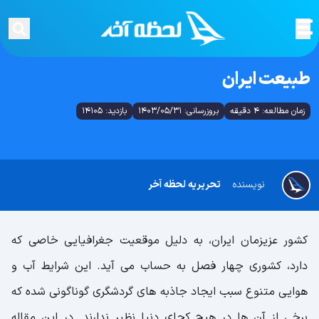
طبیعت ایران
زمان مطالعه: 4 دقیقه
بروزرسانی: 1403/05/31
بازدید: 14105
نویسنده
تحریریه لحظه آخر
کشور عزیزمان ایران، به دلیل موقعیت جغرافیایی خاصی که
دارد، کشوری چهار فصل به حساب می آید. این شرایط آب و
هوایی متنوع سبب ایجاد جاذبه های گردشگری گوناگونی شده که
برخی از آن ها در هیچ کجای دنیا نظیر ندارند. در این مقاله