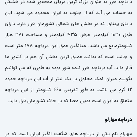
دریاچه خزر به عنوان بزرگ ترین دریای محصور شده در خشکی
غار رودافشان
به حساب می آید که از جنوب به ایران محدود می شود. این
غار بورنیک
دریای پهناور که در بخش های شمالی کشورمان قرار دارد، دارای
طول 1030 کیلومتر، عرض 435 کیلومتر و مساحت 371 هزار
غار سهولان
کیلومترمربع می باشد. میانگین عمق این دریاچه 178 متر است
غار یخ مراد
و جالب است که بدانید عمیق ترین بخش آن هم در کشور ما
آبشارهای ایران
قرار دارد. آب دریاچه خزر نیمه شور بوده به طوری که می توانیم
آبشار نوژیان
بگوییم میزان نمک محلول در یک لیتر از آب این دریاچه حدود
آبشار لاتون
12 گرم می باشد. به طور تقریبی 660 کیلومتر از این دریاچه
متعلق به ایران است بدین معنا که در خاک کشورمان قرار دارد.
آبشار شلماش
آبشار بیشه
دریاچه مهارلو
آبشار آب سفید
مهارلو نام یکی از دریاچه های شگفت انگیز ایران است که در