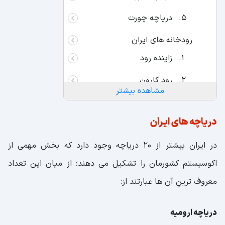
دریاچه چورت
رودخانه های ایران
زاینده رود
رود کارون
مشاهده بیشتر
رودخانه جاجرود
دریاچه های ایران
رود طالقان
در ایران بیشتر از 20 دریاچه وجود دارد که بخش مهمی از
سفید رود
اکوسیستم کشورمان را تشکیل می دهند؛ از میان این تعداد
جنگل های ایران
معروف ترینِ آن ها عبارتند از:
جنگل راش
جنگل حرا
دریاچه ارومیه