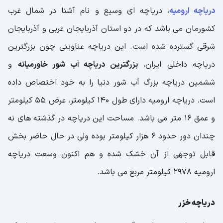
جنگل الیمستان
دریاچه ارومیه
، دریاچه ای وسیع و نام آشنا در شمال غرب
جنگل ابر
کشورمان می باشد که در دو استان آذربایجان غربی و آذربایجان
شرقی گسترده شده است. این دریاچه عناوینی چون بزرگترین
جنگل دالخانی
دریاچه داخلی ایران،
بزرگترین دریاچه آب شور خاورمیانه
و
کوه های ایران
ششمین دریاچه بزرگ آب شور دنیا را به خود اختصاص داده
کوه دماوند
است. دریاچه ارومیه دارای طول 140 کیلومتر، عرض 55 کیلومتر
علم کوه
و عمق 16 متر می باشد. مساحت این دریاچه در گذشته های نه
کوه سبلان
چندان دور حدود 6 هزار کیلومتر بوده ولی در حال حاضر بخش
قابل توجهی از آن خشک شده و هم اکنون وسعت دریاچه
کوه دنا
ارومیه 2978 کیلومتر مربع می باشد.
کوه بینالود
غارهای ایران
دریاچه خزر
غار علیصدر