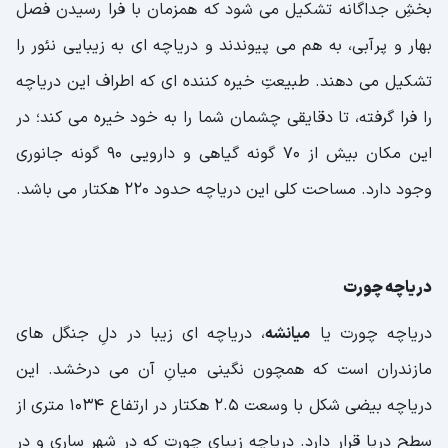
بخشِ جداگانه تشکیل می شود که همزمان با فرا رسیدن فصل
بهار و پرآبی، به هم می پیوندند و دریاچه ای به زیبایی نئور را
تشکیل می دهند. طبیعتِ خیره کننده ای که اطراف این دریاچه
را فرا گرفته، تا دقایقی چشمان شما را به خود خیره می کند؛ در
این مکان بیش از 70 گونه گیاهی و دارویی 90 گونه جانوری
وجود دارد. مساحت کلی این دریاچه حدود 220 هکتار می باشد.
دریاچه چورت
دریاچه چورت یا
میانشه
، دریاچه ای زیبا در دلِ جنگل های
مازندران است که همچون نگینی میانِ آن می درخشد. این
دریاچه بیضی شکل با وسعت 2.5 هکتار در ارتفاع 1034 متری از
سطح دریا قرار دارد. دریاچه زیبای چورت که در شهر ساری و در