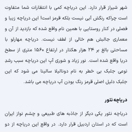
کویرهای ایران
شهر شیراز قرار دارد. این دریاچه کمی با انتظارات شما متفاوت
کویر لوت
است چراکه رنگش آبی نیست بلکه قرمز است! این دریاچه زیبا و
کویر مصر
فصلی در کنار روستایی با همین نام واقع شده که بازدید از آن و
معماری جالبش هم خالی از لطف نیست. دریاچه مهارلو با
کویر ریگ جن
مساحتی بالغ بر 24 هزار هکتار در ارتفاع 1560 متری از سطح
کویر مرنجاب
دریا واقع شده است. نور زیاد و شوری آبِ این دریاچه سبب رشدِ
کویر ریگان
نوعی جلبک بی خطر به نام دونالیلا سالینا می شود که این
جلبک دلیل اصلی قرمز رنگ بودن آب دریاچه می باشد.
دریاچه نئور
دریاچه نئور یکی دیگر از جاذبه های طبیعی و چشم نواز ایران
است که در استان اردبیل قرار دارد. در واقع این دریاچه از دو