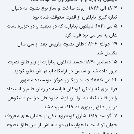
1814 الی 1826: روند ساخت و ساز برج نصرت به دنبال
کناره گیری ناپلئون از قدرت متوقف شده بود.
5 می 1821: ناپلئون بناپارت که در تبعید و در جزیره سنت
هلن به سر می برد فوت کرد.
29 جولای 1836: طاق نصرت پاریس بعد از سی سال
تکمیل شد.
15 دسامبر 1840: جسد ناپلئون بناپارت از زیر طاق نصرت
عبور داده شد و سپس در آرامگاه ابدی اش دفن گردید.
22 می 1885: جسد ویکتور هوگو، نویسنده مشهور
فرانسوی که زندگی کودکان فرانسه در زمان ظلم و استبداد
را در قالب کتاب بینوایان نوشته بود طی مراسم باشکوهی
در زیر طاق پیروزی به خاک سپرده شد.
7 آگوست 1919: شارل گودفروی یکی از خلبان های معروف
جهان توانست با هواپیمای دو باله اش از بین طاق نصرت