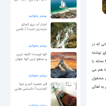
+ امکانات
بیشتر بخوانید
آبشار آب پری کجای
مازندران است؟ | عکس
و معرفی کامل
نی که در
بیشتر بخوانید
ن
نوشته
کوه اورست؛ کثیف ترین
و مرتفع ترین کوه جهان
هایی دارند که از آن ها می توان فهمید این مکان بیش از 2 هزار سال است که محل زندگی مردم می باشد. این روستا دارای 4 محله با
ها هم می
بیشتر بخوانید
ن مشغول
قبر حضرت آدم و حوا
به اهالی
کجاست؟ دانستنی هایی
که از آن وحشت می‌کنید!
بیشتر بخوانید