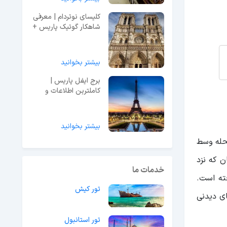
کلیسای نوتردام | معرفی
شاهکار گوتیک پاریس +
عکس و آدرس
بیشتر بخوانید
برج ایفل پاریس |
کاملترین اطلاعات و
راهنمای بازدید + عکس
بیشتر بخوانید
 محله وسط
 که نزد
خدمات ما
فته است.
تور کیش
ای دیدنی
تور استانبول