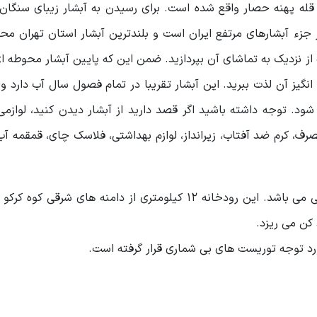
اید کوهپیمایی نمایید. این آبشار با ارتفاع 30 متر جزء آبشارهای مرتفع ایران است و بلندترین آبشار استان ت
ه از نزدیک به تماشای آن بپردازید. ضمن این که پایین آبشار محوطه
نگیز آن لذت ببرید. این آبشار تقریبا در تمام فصول سال آب دارد ول
د. توجه داشته باشید اگر قصد دارید از آبشار دیدن کنید، لوازمی
رف، کرم ضد آفتاب، زیرانداز، لوازم بهداشتی، فلاسک چای، قمقمه آب
: رودخانه ای که در روستا جریان دارد، فصلی می باشد. این رودخانه 12 کیلومتری از دامنه های 
 کن می ریزد.
ورد توجه توریست های بی شماری قرار گرفته است.