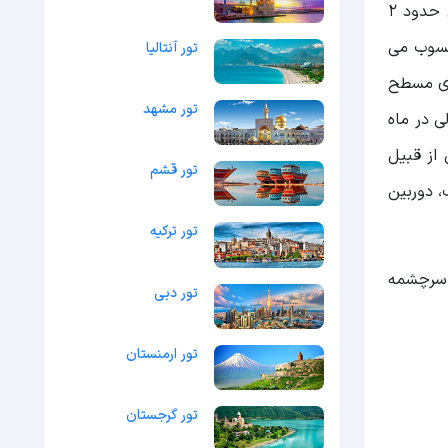
: این آبشار زیبا و خوش منظر در دامنه های قله پهنه حصار واقع شده است. برای رسیدن به آبشار زیبای سنگان حدود 2
هران محسوب می
تور آنتالیا
 ای مسطح
تور مشهد
ی در ماه
 از قبیل
تور قشم
، دوربین
تور ترکیه
شرقی کوه کرکو سرچشمه
تور دبی
تور ارمنستان
تور گرجستان