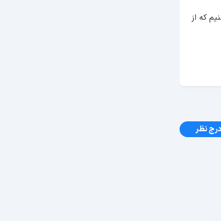
یم که از
رج نظر