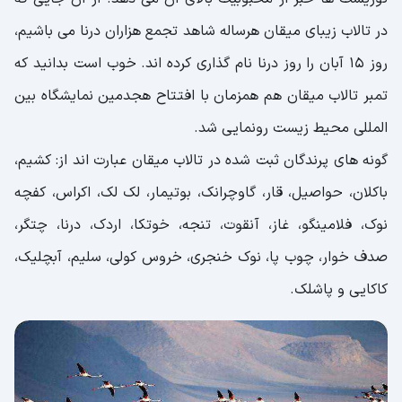
در تالاب زیبای میقان هرساله شاهد تجمع هزاران درنا می باشیم،
روز 15 آبان را روز درنا نام گذاری کرده اند. خوب است بدانید که
تمبر تالاب میقان هم همزمان با افتتاح هجدمین نمایشگاه بین
المللی محیط زیست رونمایی شد.
گونه های پرندگان ثبت شده در تالاب میقان عبارت اند از: کشیم،
باکلان، حواصیل، قار، گاوچرانک، بوتیمار، لک لک، اکراس، کفچه
نوک، فلامینگو، غاز، آنقوت، تنجه، خوتکا، اردک، درنا، چتگر،
صدف خوار، چوب پا، نوک خنجری، خروس کولی، سلیم، آبچلیک،
کاکایی و پاشلک.