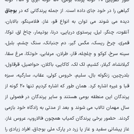
طور تقریبی 20 گونه پرنده بومی، 50 گونه آبزی و 250 گونه
گیاهی را در خود جای داده است. از جمله پرندگانی که در
بوجاق
دیده می شوند می توان به انواع قو، غاز، فلامینگو، بالابان،
آنقوت، چنگر، لیل، پرستوی دریایی، درنا، بوتیمار، چاخ ‌لق، توکا،
قمری، چرخ ریسک، مگس‌ گیر، دم جنبانک، سنگ چشم، بلبل،
سینه سرخ، کوکو و چلچله، قار، طرلان، مرغابی، خوتکا، مرغ سقا،
گیلانشاه، گیلار، کشیم، لک ‌لک، کاکایی، باکلان، حواصیل، قرقاول،
بلدرچین، زنگوله بال، سلیم، خروس کولی، عقاب، سارگپه، سبزه
قبا و غیره اشاره کرد. همان طور که اشاره کردیم تنها 20 گونه از
پرندگان این منطقه بومی هستند و سایر پرندگان در فصولی از
سال مهمان تالاب می شوند و بعد از مدتی به زادگاه خود بازمی
گردند. حضور برخی پرندگان کمیاب همچون فالاروپ، عروس غاز،
غاز پیشانی سفید و غاز پا زرد در پارک ملی بوجاق، افراد زیادی را