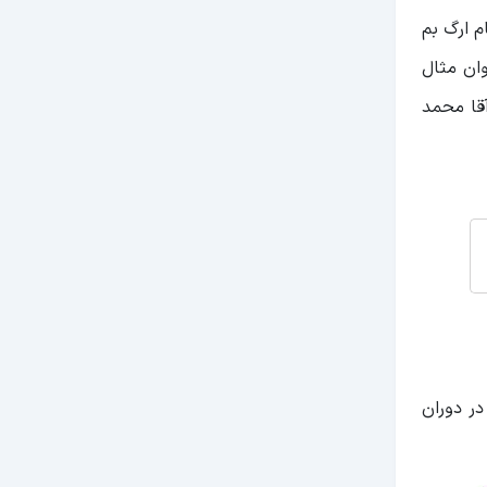
م ارگ بم
وان مثال
آقا محمد
ر دوران