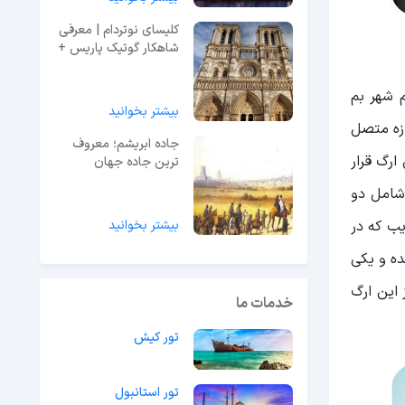
کلیسای نوتردام | معرفی
شاهکار گوتیک پاریس +
عکس و آدرس
 شهر بم
بیشتر بخوانید
زه متصل
جاده ابریشم؛ معروف
ارگ قرار
ترین جاده جهان
 شامل دو
قلعه غریب که در
بیشتر بخوانید
 شده و یکی
 این ارگ
خدمات ما
تور کیش
تور استانبول