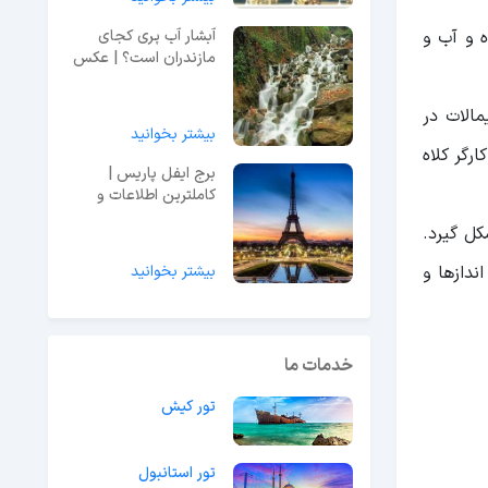
ه و آب و
آبشار آب پری کجای
مازندران است؟ | عکس
و معرفی کامل
مالات در
بیشتر بخوانید
وستای کارگر کلاه
برج ایفل پاریس |
کاملترین اطلاعات و
راهنمای بازدید + عکس
کل گیرد.
دازها و
بیشتر بخوانید
خدمات ما
تور کیش
تور استانبول