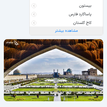
بیستون
پاساگارد فارس
کاخ گلستان
مشاهده بیشتر
زیگورات چغازنبیل
سازه های آبی شوشتر در خوزستان
شهر سوخته
حمام سلطان امیراحمد در کاشان
بازار تبریز
تخت سلیمان در آذربایجان غربی
مسجد جامع اصفهان
گنبد سلطانیه در زنجان
باغ و کاخ ارم در شیراز