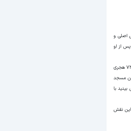
ی اصلی و
پس از او
با این وجود عمر رکن الدین نیز کفاف نداد و قبل از اینکه بتواند بنای مسجد را آنگونه که دوست دارد به پایان برساند در سال 732 هجری
وان مسجد
بینید با
 این نقش