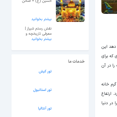
حسین (ع) + صحن
حرم
بیشتر بخوانید
نقش رستم شیراز |
معرفی تاریخچه و
معماری + قیمت ورودی
و آدرس
دهد این
بیشتر بخوانید
که برای
را در آن
خدمات ما
گرم خانه
تور کیش
. ارتفاع
تور استانبول
را در دنیا
تور آنتالیا