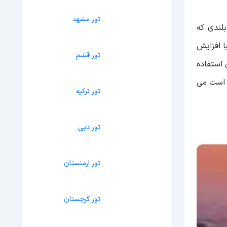
لندی که
تور مشهد
رسد. این مناره ها با افزایش
تور قشم
 استفاده
ی است می
تور ترکیه
تور دبی
تور ارمنستان
تور گرجستان