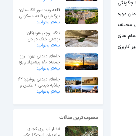
ا چگونگی
قلعه ویندسور انگلستان؛
ان دوره
بزرگ‌ترین قلعه مسکونی
جهان
بیشتر بخوانید
ی مختلف
تنگه بوچیر هرمزگان؛
مام های
بهشتی خنک در دل
بیشتر بخوانید
گرمای جنوب ایران
ر کاربری
جاهای دیدنی تهران روز
جمعه؛ 180 پیشنهاد ویژه
آخر هفته
بیشتر بخوانید
جاهای دیدنی بوشهر؛ 62
جاذبه دیدنی + عکس و
آدرس
بیشتر بخوانید
محبوب ترین مقالات
آبشار آب پری کجای
مازندران است؟ | عکس