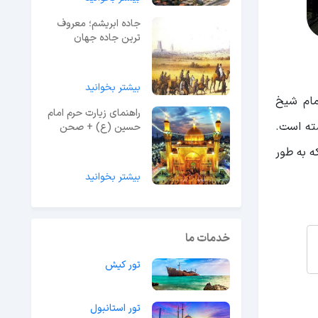
جاده ابریشم؛ معروف
ترین جاده جهان
بیشتر بخوانید
مام شیخ
راهنمای زیارت حرم امام
ته است.
حسین (ع) + صحن
حرم
 به طور
بیشتر بخوانید
خدمات ما
تور کیش
تور استانبول