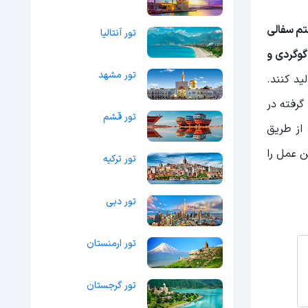
م سفالی
تور آنتالیا
وگردی و
تور مشهد
ید کنند.
گرفته در
تور قشم
از طریق
ن عمل را
تور ترکیه
تور دبی
تور ارمنستان
تور گرجستان