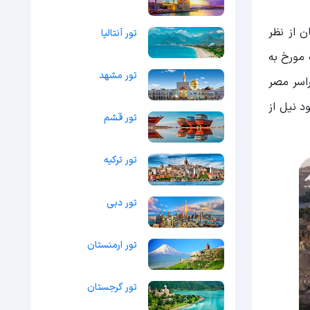
ن از نظر
تور آنتالیا
 مورخ به
تور مشهد
اسر مصر
د نیل از
تور قشم
تور ترکیه
تور دبی
تور ارمنستان
تور گرجستان