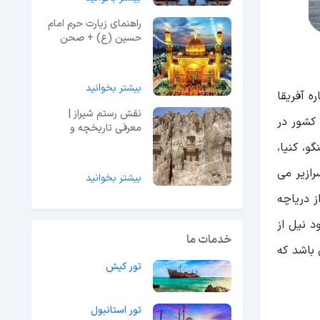
راهنمای زیارت حرم امام
حسین (ع) + صحن
حرم
بیشتر بخوانید
اره آفریقا
نقش رستم شیراز |
به شمار می آید که در سال 2013 نیز رود نیل با همین عنوان ثبت جهانی شد. رود نیل در شمال آفریقا قرار گرفته شده و از 10 کشور در
معرفی تاریخچه و
معماری + قیمت ورودی
و، کنیا،
و آدرس
رازیر می
بیشتر بخوانید
 دریاچه
د نیل از
خدمات ما
 باشد که
تور کیش
تور استانبول