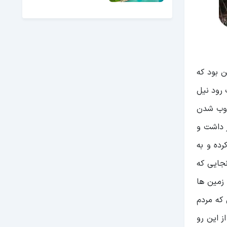
 بود که
 رود نیل
ذوب شدن
ر داشت و
ده و به
جایی که
 زمین ها
 که مردم
ز این رو