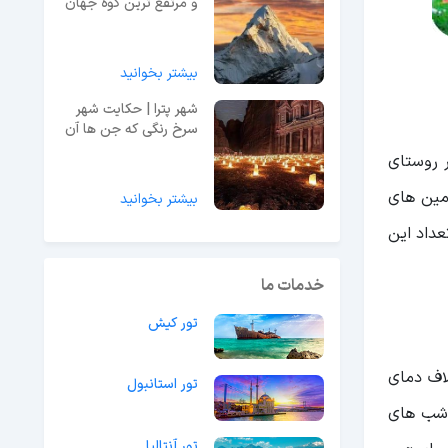
و مرتفع ترین کوه جهان
بیشتر بخوانید
شهر پترا | حکایت شهر
سرخ رنگی که جن ها آن
را ساخته اند!
ر روستای
زمین های
بیشتر بخوانید
عداد این
خدمات ما
تور کیش
اف دمای
تور استانبول
ر برخی از شب های
تور آنتالیا