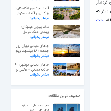
ن گردشگر
قلعه ویندسور انگلستان؛
 دیگر که
بزرگ‌ترین قلعه مسکونی
جهان
بیشتر بخوانید
قله
تخت
تنگه بوچیر هرمزگان؛
بهشتی خنک در دل
بیشتر بخوانید
گرمای جنوب ایران
جاهای دیدنی تهران روز
جمعه؛ 180 پیشنهاد ویژه
آخر هفته
بیشتر بخوانید
جاهای دیدنی بوشهر؛ 62
جاذبه دیدنی + عکس و
آدرس
بیشتر بخوانید
محبوب ترین مقالات
مجسمه علی و نینو
(داستان عشقی