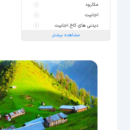
مکارود
اجابیت
دیدنی های کاخ اجابیت
مشاهده بیشتر
لاهو
کردیچال
علم کوه
سنگ سماور
دریاچه ولشت
روستای هریجان
روستای سیاه بیشه
تپه باستانی کلار
آبشار اکاپل