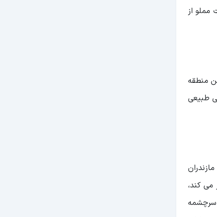
 مملو از
خاص این منطقه
ی طبیعی
مازندران
می کند،
ز سرچشمه