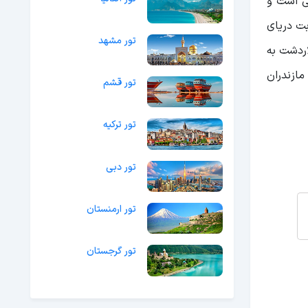
عی است و
بت دریای
تور مشهد
اردشت به
ازندران
تور قشم
تور ترکیه
تور دبی
تور ارمنستان
تور گرجستان