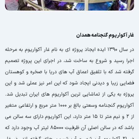
غار آکواریوم گنجنامه همدان
در سال 1390 ایده ایجاد پروژه ای به نام غار آکواریوم به مرحله
اجرا رسید و شروع به ساخت شد، در اجرای این پروژه تصمیم
گرفته شد که با تلفیق اعماق آب های دریا با صخره و کوهستان
فضایی زیبا و دیدنی ایجاد شود که این امر نیز عملی شد و این
پروژه به یکی از تماشایی ترین آکواریوم های ایران تبدیل شد.
آکواریوم گنجنامه وسعتی بالغ بر 1000 متر مربع و ارتفاعی متغیر
از 2 و نیم متر تا 15 متر دارد، این آکواریوم دارای سه سالن می
باشد که در سالن اصلی آن ظرفیت 85000 لیتر آب وجود دارد که
در 21 آکواریوم آب شور و آب شیرین جای گرفته اند. در غار