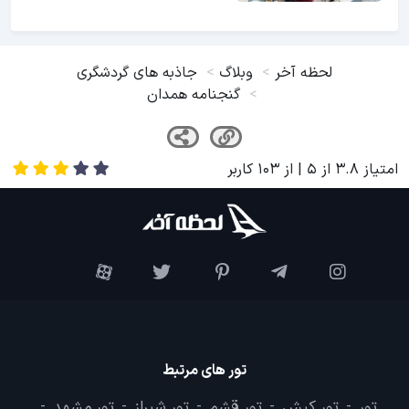
لحظه آخر
وبلاگ
جاذبه های گردشگری
گنجنامه همدان
امتیاز
3.8
از
5
| از
103
کاربر
تور های مرتبط
تور
تور کیش
تور قشم
تور شیراز
تور مشهد
-
-
-
-
-