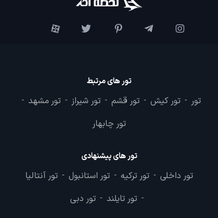
تور های مرتبط
تور
تور کیش
تور قشم
تور شیراز
تور مشهد
-
-
-
-
-
تور چابهار
تور های پیشنهادی
تور داخلی
تور ترکیه
تور استانبول
تور آنتالیا
-
-
-
تور تایلند
تور دبی
-
-