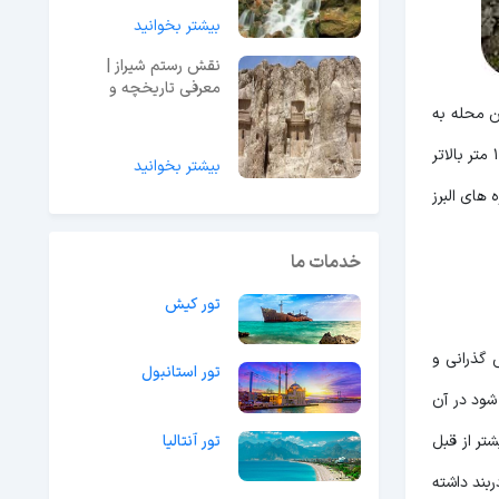
بیشتر بخوانید
نقش رستم شیراز |
معرفی تاریخچه و
معماری + قیمت ورودی
 محله به
و آدرس
طور دقیق از جنوب به تجریش، از غرب به بازوی کوه البرز، از شرق به امامزاده قاسم و از شمال به کوه های البرز و پس قلعه می رسد. ارتفاع دربند 1700 متر بالاتر
بیشتر بخوانید
 های البرز
خدمات ما
تور کیش
گذرانی و
تور استانبول
مت دارد. گفته می شود در آن
تور آنتالیا
تر از قبل
 دربند داشته