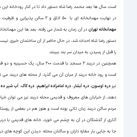
در نهایت مهمانخانه ای با 50 اتاق و 2 سالن پذیرایی و ظرفیت 200 نفر مهمان، محل اقامت مهمانان ویژه و خارجی بوده و آبرومند ترین و
مهمانخانه تهران
در آن زمان به شمار می رفته، بعد ها این مهمانخانه
دستور رضا شاه احداث شد، در حال حاضر از آن ساختمان خبری نیست 
را قبل از رسیدن به میدان سر بند ببینند.
همچنین در دربند 2 مسجد با قدمت 
است و رود خانه دربند از میان آن می گذرد. از محله های دربند می ت
نیز
دره اوسون
،
دره آبشار
،
دره امامزاده ابراهیم
،
دره کاک
،
آب شیر ده
و
دهند، از خیابان های معروف و قدیمی محله دربند نیز می توان خیابان
مردم ساکن دربند زبان تاتی بوده است و هنوز هم در بعضی از روستا
آثاری از گذشتگان در آن به چشم می خورد، خانه های قدیمی با درب
جا به جایی بار مغازه داران و ساکنان محله. دیدن این کوچه های درب