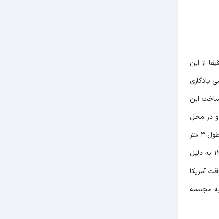
قا از این
ی یادگاری
دان خوش ایده ساخت این
وافقت شد، این مجسمه ابتدا در سال 1337 با گچ ساخته و در محل
نصب شد اما به دلیل سرمای شدید و بارش های سیل آسا بخشی از این مجسمه تخریب و در سال 1340 مجسمه تخریب و دوباره از سیمان و در طول 3 متر
ساخته و نصب شد، مدل این مجسمه امیر شاه قدمی گروهبان ارتش، مربی اسکی ایران و مربی کوهنوردی بوده است، امیر شاه قدمی در سال 1340 به دلیل
زیر صفر، از رئیس جمهور وقت آمریکا
افت کرد و به همین دلیل مجسمه آن برای این میدان انتخاب و برای همیشه نام و یادش ماندگار شد. این مجسمه در سال 1350 به مجسمه