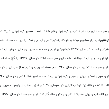
 مجسمه ای به نام تندیس کوهنورد واقع شده است. مسیر کوهنوردی دربند دقی
وهنورد
بسیار مشهور بوده و هر که به دربند می آید بی شک با این مجسمه عکس
برای خود ثبت می کند، داستان ساخت و نصب این مجسمه هم شنیدنی است، در سال 1337 کوهنوردی ایرانی به نام حسین وج
مجسمه را پیشنهاد داد که در نهایت از سوی مرکز آموزش کوهستانی ارتش با این ایده م
شرکت در عملیات نجات سرنشینان یک فروند هواپیمای آمریکایی ساقط شده در قله زرد کوه بختیاری در سرمای 30 درجه 
مدال لیاقت دری