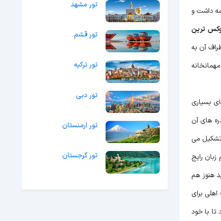
تور مشهد
د تا در کنار رودخانه این محله یک مهمانخانه ساخته شود، ساخت آن از سال 1314 آغاز و تا سال 1317 ادامه داشت و
وکس ترین
تور قشم
راف آن به
تور ترکیه
مهمانخانه
تور دبی
ه های بسیاری
ره های آن
تور ارمنستان
 تشکیل می
تور گرجستان
زبان رایج
د هنوز هم
اهلی برای
تا با خود