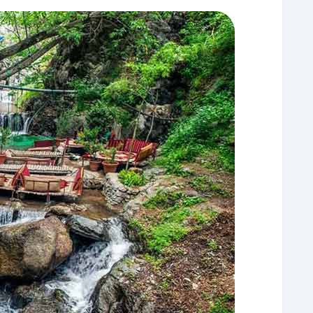
آبشار سوتک دربند
هتل اوسون دربند
آدرس و دسترسی دربند