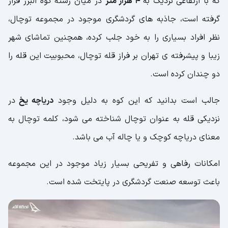
که با ارتفاعی نزدیک به
4 هزار متر
در میان رشته کوه البرز قرار
سورتمه توچال، طولانی ترین سورتمه ایران
گرفته است، جاذبه های گردشگری موجود در مجموعه توچال،
نظر افراد بسیاری را به خود جلب کرده، همچنین تماشای شهر
اگر از ارتفاع نمی ترسید بگ جامپ توچال
بهترین گزینه است
زیبا و پیشرفته ی تهران بر فراز قله توچال، محبوبیت این قله را
دو چندان کرده است.
طولانی ترین تله کابین پیوسته جهان
تله سیژ چشمه توچال
جالب است بدانید که این کوه به دلیل وجود
دریاچه یخ
در
نزدیکی قله به عنوان توچال شناخته می شود، کلمه توچال به
پیست اسکی توچال، معروف ترین جاذبه
تفریحی توچال
معنای دریاچه کوچک و یا چاله آب می باشد.
با اسنوموبیل با سرعت بالا رو برف لیز
امکانات رفاهی و تفریحی بسیار زیاد موجود در این مجموعه
بخورید
باعث توسعه صنعت گردشگری در پایتخت شده است.
هتل توچال، محل اقامت ورزشکاران
کوهنوردی در توچال، تجربه بی بدیل برای