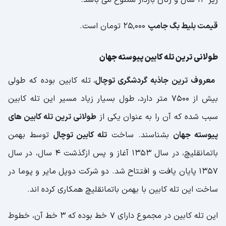
زیر 14 سال و زنان باردار ممنوع می باشد.
قیمت بلیط بگ جامپ
25,000 تومان است.
طولانی ترین تله کابین پیوسته جهان
معروف ترین جاذبه گردشگری توچال
، تله کابین بوده که طولی
بیش از 7500 متر دارد، طول بسیار زیاد مسیر این تله کابین
سبب شده که آن را به عنوان یکی از
طولانی ترین تله کابین های
پیوسته جهان
بشناسند. ساخت
تله کابین توچال
توسط بهمن
باتمانقلیچ، در سال 1353 آغاز و پس ازگذشت 4 سال، در سال
1357 پایان یافت و افتتاح شد. دو شرکت دوپل مایر و پوما در
ساخت این تله کابین با بهمن باتمانقلیچ همکاری کرده اند.
این تله کابین در مجموع دارای 7 خط بوده که 3 خط آن، خطوط