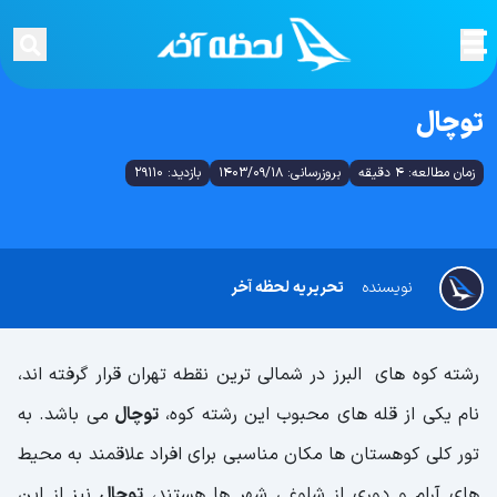
توچال
زمان مطالعه: 4 دقیقه
بروزرسانی: 1403/09/18
بازدید: 29110
نویسنده
تحریریه لحظه آخر
رشته کوه های البرز در شمالی ترین نقطه تهران قرار گرفته اند،
نام یکی از قله های محبوب این رشته کوه،
توچال
می باشد. به
تور کلی کوهستان ها مکان مناسبی برای افراد علاقمند به محیط
های آرام و دوری از شلوغی شهر ها هستند،
توچال
نیز از این