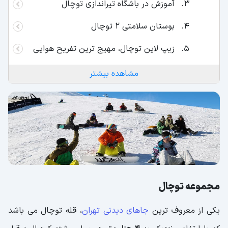
آموزش در باشگاه تیراندازی توچال
بوستان سلامتی 2 توچال
زیپ لاین توچال، مهیج ترین تفریح هوایی
اتاق فرار توچال، یک بازی گروهی بدون
مشاهده بیشتر
محدودیت سنی
بام تهران، معروف ترین پاتوق پایتخت
نشینان
اگر ترس از ارتفاع ندارید بانجی جامپینگ
توچال را تجربه کنید
در باشگاه تنیس توچال، آخر هفته خوبی را
مجموعه توچال
تجربه کنید
یکی از معروف ترین
جاهای دیدنی تهران
، قله توچال می باشد
ایستگاه اول تله کابین توچال