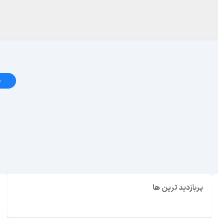
د
ابوظبی یا دبی؟ راهنمای انتخاب بهترین مقصد سفر در
امارات
پربازدید ترین ها