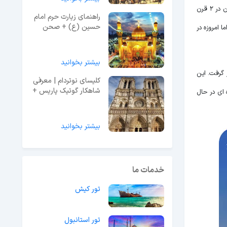
و مدرن بنا شده و قدمت آن به اوایل قرن 19 باز می گردد، البته برخی شواهد و آثار نشان می دهد که این میدان در 2 قرن
راهنمای زیارت حرم امام
حسین (ع) + صحن
اشته شد. اما امروزه در
حرم
بیشتر بخوانید
 مجسمه جرجیس در سال 2006 در میدان آزادی قرار گرفت. این
کلیسای نوتردام | معرفی
شاهکار گوتیک پاریس +
 ای در حال
عکس و آدرس
بیشتر بخوانید
خدمات ما
تور کیش
تور استانبول