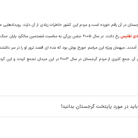
تان در آن رقم خورده است و مردم این کشور خاطرات زیادی از آن دارند. رویدادهایی م
ادی تفلیس
رخ دادند. در سال 2005 جشن بزرگی به مناسبت شصتمین سالگرد پایان 
د 100 هزار نفر در این مکان گرد هم آمدند، میهمان ویژه این مراسم جورج بوش بود که عده ای قصد ترور او را در سر د
نشدند. انقلاب رز یکی از مهم ترین اتفاقات تاریخ این کشور است که در پی آن جمع کثیری از مردم گرجستان در سال 2003 در این 
اید در مورد پایتخت گرجستان بدانید!