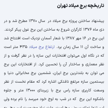
تاریخچه برج میلاد تهران
دلفیناریوم برج میلاد
زیپ لاین برج میلاد
پیشنهاد ساختن پروژه برج میلاد در سال 1370 مطرح شد و در
دی ماه 1376 کارگران شروع به ساختن این برج غول پیکر کردند.
پل معلق
این برج در 16 مهر 1387 با شعار آسمان نزدیک است افتتاح شد
کاربازیا
و ساخت آن 11 سال زمان برد.
ارتفاع برج میلاد
435 متر است
اتاق فرار (اسکیپ روم انیگما)
که در نگاه اول می‌توان افتخارات این سازه را در نظر گرفت و از
پینت بال برج میلاد
نظر معماری و ساختار آن را تحسین کرد. از افتخارات این برج
می توان به بلندترین برج ایران، ششمین برج مخابراتی دنیا و
رستوران ها و کافه های برج میلاد
بیستمین سازه مرتفع نامُتکی اشاره کرد که مقام نخست از نظر
اطلاعات تکمیلی از برج میلاد تهران
وسعت کاربری سازه راس برج با زیربنای ۱۳۰۰۰ متر و جلوه
چگونه به برج میلاد برویم؟
باشکوه این برج که در شب به اوج خود میرسد را نام برده ولی
این تنها نمای بیرونی برج است. علت زیاد محبوبیت این برج به