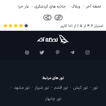
لحظه آخر
وبلاگ
جاذبه های گردشگری
غار حرا
امتیاز
4.6
از
5
| از
101
کاربر
تور های مرتبط
تور
تور کیش
تور قشم
تور شیراز
تور مشهد
-
-
-
-
-
تور چابهار