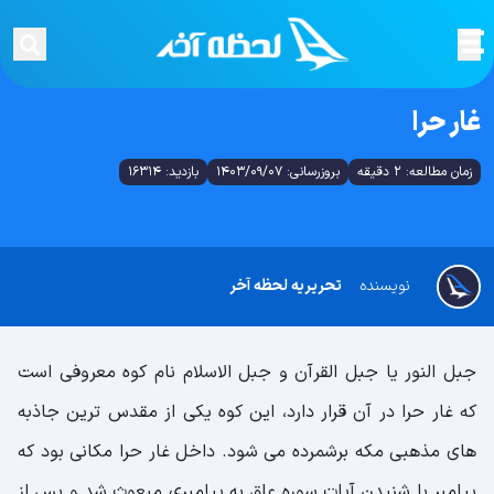
غار حرا
زمان مطالعه: 2 دقیقه
بروزرسانی: 1403/09/07
بازدید: 16314
نویسنده
تحریریه لحظه آخر
جبل النور یا جبل القرآن و جبل الاسلام نام کوه معروفی است
که غار حرا در آن قرار دارد، این کوه یکی از مقدس ترین جاذبه
های مذهبی مکه برشمرده می شود. داخل غار حرا مکانی بود که
پیامبر با شنیدن آیات سوره علق به پیامبری مبعوث شد و پس از