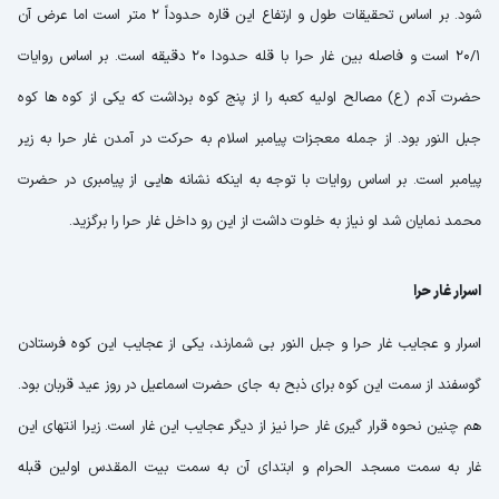
شود. بر اساس تحقیقات طول و ارتفاع این قاره حدوداً 2 متر است اما عرض آن
20/1 است و فاصله بین غار حرا با قله حدودا 20 دقیقه است. بر اساس روایات
حضرت آدم (ع) مصالح اولیه کعبه را از پنج کوه برداشت که یکی از کوه ها کوه
جبل النور بود. از جمله معجزات پیامبر اسلام به حرکت در آمدن غار حرا به زیر
پیامبر است. بر اساس روایات با توجه به اینکه نشانه هایی از پیامبری در حضرت
محمد نمایان شد او نیاز به خلوت داشت از این رو داخل غار حرا را برگزید.
اسرار غار حرا
اسرار و عجایب غار حرا و جبل النور بی شمارند، یکی از عجایب این کوه فرستادن
گوسفند از سمت این کوه برای ذبح به جای حضرت اسماعیل در روز عید قربان بود.
هم چنین نحوه قرار گیری غار حرا نیز از دیگر عجایب این غار است. زیرا انتهای این
غار به سمت مسجد الحرام و ابتدای آن به سمت بیت المقدس اولین قبله